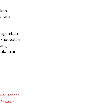
ukan
Utara.
mengemban
e kabupaten
sing
ak,” ujar
B Perusahaan
fir Sukur