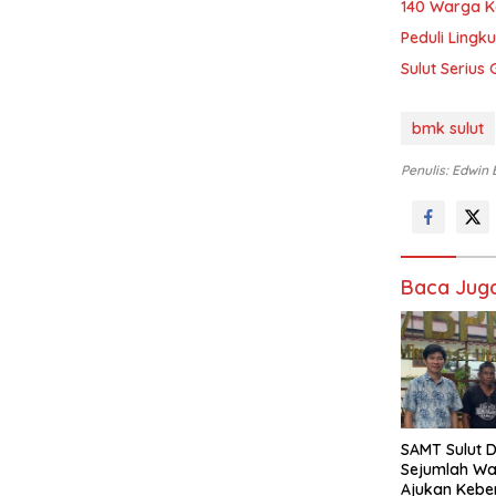
140 Warga Ke
Sulut Seriu
bmk sulut
Penulis: Edwin
Baca Jug
SAMT Sulut 
Sejumlah Wa
Ajukan Kebe