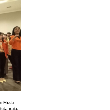
an Muda
Sutanraja,