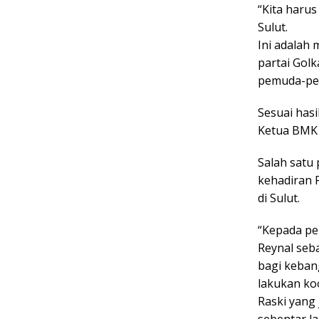
“Kita haru
Sulut.
Ini adalah
partai Golk
pemuda-pem
Sesuai hasi
Ketua BMK 
Salah satu
kehadiran 
di Sulut.
“Kepada pe
Reynal seb
bagi kebang
lakukan ko
Raski yang
sebentar la