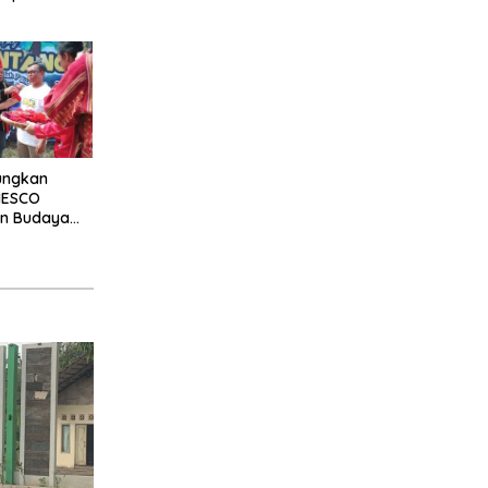
ukur
aungkan
NESCO
an Budaya