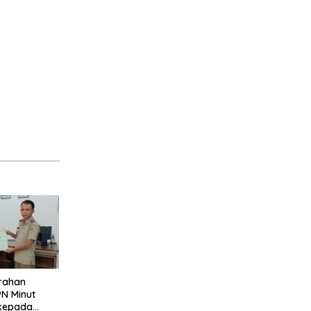
rahan
PN Minut
kepada