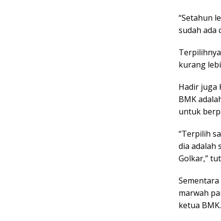
“Setahun le
sudah ada c
Terpilihny
kurang lebi
Hadir juga
BMK adalah
untuk berpa
“Terpilih s
dia adalah
Golkar,” t
Sementara 
marwah par
ketua BMK.