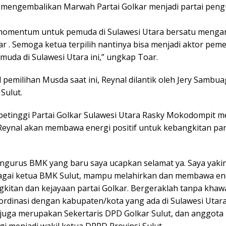
s mengembalikan Marwah Partai Golkar menjadi partai peng
 momentum untuk pemuda di Sulawesi Utara bersatu menga
ar . Semoga ketua terpilih nantinya bisa menjadi aktor pem
uda di Sulawesi Utara ini,” ungkap Toar.
l pemilihan Musda saat ini, Reynal dilantik oleh Jery Sambu
Sulut.
 petinggi Partai Golkar Sulawesi Utara Rasky Mokodompit me
Reynal akan membawa energi positif untuk kebangkitan par
ngurus BMK yang baru saya ucapkan selamat ya. Saya yaki
agai ketua BMK Sulut, mampu melahirkan dan membawa ener
kitan dan kejayaan partai Golkar. Bergeraklah tanpa khawa
ordinasi dengan kabupaten/kota yang ada di Sulawesi Utara 
 juga merupakan Sekertaris DPD Golkar Sulut, dan anggot
gi menjadi wakil ketua DPRD Provinsi Sulut.