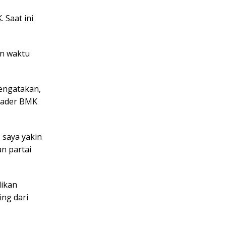
 Saat ini
an waktu
engatakan,
 kader BMK
 saya yakin
n partai
likan
ng dari