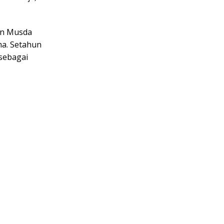
an Musda
ma. Setahun
 sebagai