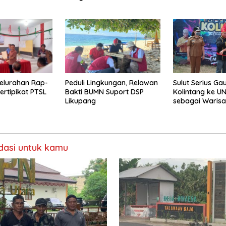
Perusahaan
GMIM Musafir S
elurahan Rap-
Peduli Lingkungan, Relawan
Sulut Serius G
ertipikat PTSL
Bakti BUMN Suport DSP
Kolintang ke U
Likupang
sebagai Waris
Dunia
asi untuk kamu