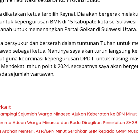
a dikatakan ketua terpilih Reynal. Dia akan bergerak melak
 untuk kepengurusan BMK di 15 kabupate kota se-Sulawesi 
anah untuk memenangkan Partai Golkar di Sulawesi Utara.
aya bersyukur dan berserah dalam tuntunan Tuhan untuk 
awab sebagai ketua. Nantinya saya akan turun langsung k
lut guna koordinasi kepengurusan DPD II untuk masing-ma
Mendekati tahun politik 2024, secepatnya saya akan berger
ada sejumlah wartawan.
rkait
Dampingi Sejumlah Warga Minaesa Ajukan Keberatan ke BPN Minut
Terima Aduan Warga Minaesa dan Budo Dirugikan Penerbitan SHG
i Arahan Menteri, ATR/BPN Minut Serahkan SHM kepada GMIM Musa