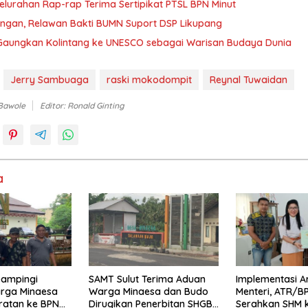
lurahan Rap-rap Terima Sertipikat PTSL BPN Minut
Peduli Lingkungan, Relawan Bakti BUMN Suport DSP Likupang
s Gaungkan Kolintang ke UNESCO sebagai Warisan Budaya Dunia
Jerry Sambuaga
raski mokodompit
Reynal Tuwaidan
 Bawole
Editor: Ronald Ginting
a
Dampingi
SAMT Sulut Terima Aduan
Implementasi A
rga Minaesa
Warga Minaesa dan Budo
Menteri, ATR/B
ratan ke BPN
Dirugikan Penerbitan SHGB
Serahkan SHM 