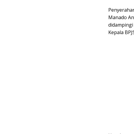
Penyerahan
Manado And
didampingi
Kepala BPJ