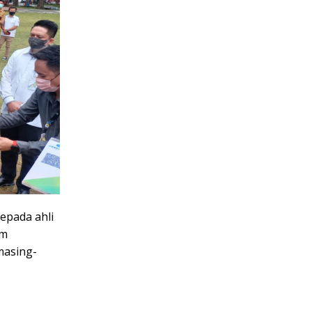
epada ahli
am
masing-