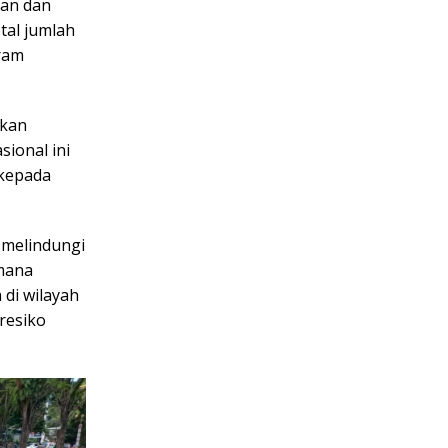
kan dan
tal jumlah
ram
ikan
ional ini
 kepada
 melindungi
imana
di wilayah
resiko