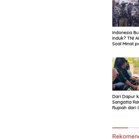
Indonesia Bu
Induk? TNI A
Soal Minat p
Garibaldi
Dari Dapur k
Sangatta Ra
Rupiah dari
Tiram!
Rekomend