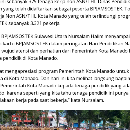
 ini sebanyak 379 tenaga kerja non ASN/THL Dinas Pendidi
 yang telah didaftarkan sebagai peserta BPJAMSOSTEK. To
ja Non ASN/THL Kota Manado yang telah terlindungi prog
K sebanyak 3.321 pekerja.
a BPJAMSOSTEK Sulawesi Utara Nursalam Halim menyampa
 kartu BPJAMSOSTEK dalam peringatan Hari Pendidikan Nas
wujud atensi dan perhatian dari Pemerintah Kota Manado
a pendidik di Kota Manado.
at mengapresiasi program Pemerintah Kota Manado untuk
a di Kota Manado. Dan hari ini kita melihat langsung baga
 Pemerintah Kota Manado kepada tenaga pendidik yang ada 
, karena seperti yang kita tahu tenaga pendidik ini punya 
elakaan kerja pada saat bekerja,” kata Nursalam.