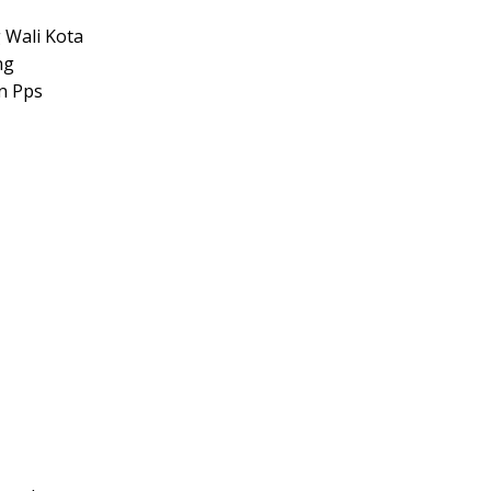
 Wali Kota
ng
n Pps