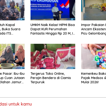
tuh Kapal
UMKM Naik Kelas! HIPMI Bisa
Impor Pakaian
L Buka Suara
Dapat KUR Perumahan
Ancam Eksisten
ada ITS
Fantastis Hingga Rp 20 M, Ini
Picu Gelomban
Syaratnya!
e Pasar: Ibu-Ibu
Tergerus Toko Online,
Kemenkeu Bakal
up Cuan Jutaan
Perajin Bendera di Ciamis
Pajak Medsos &
 Olahan Jamur
Terpuruk
Mulai 2026!
asi untuk kamu