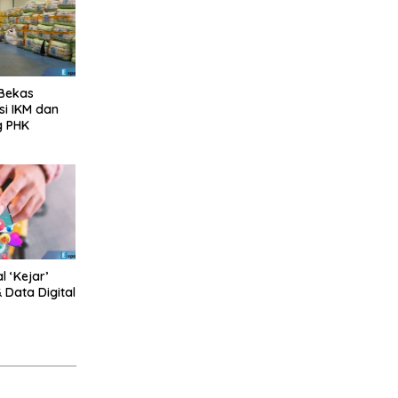
 Bekas
si IKM dan
g PHK
 ‘Kejar’
 Data Digital