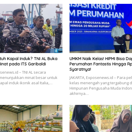
tuh Kapal Induk? TNI AL Buka
UMKM Naik Kelas! HIPMI Bisa D
inat pada ITS Garibaldi
Perumahan Fantastis Hingga Rp 
Syaratnya!
senews.id – TNI AL secara
menunjukkan minat besar untuk
JAKARTA, Exposenews.id – Para p
al induk ikonik asal Italia,…
kelas menengah yang tergabung 
Himpunan Pengusaha Muda Indone
akhirnya…