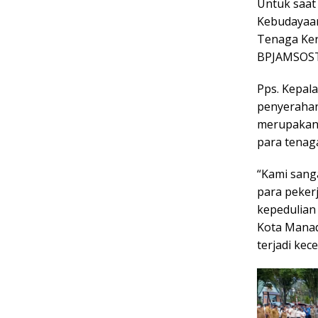
Untuk saat
Kebudayaan
Tenaga Ker
BPJAMSOSTE
Pps. Kepal
penyerahan
merupakan 
para tenag
“Kami sang
para pekerj
kepedulian
Kota Manado
terjadi kec