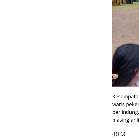
Kesempatan
waris peke
perlindung
masing ahli
(RTG)