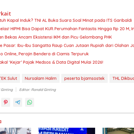
rkait
tuh Kapal Induk? TNI AL Buka Suara Soal Minat pada ITS Garibaldi
las! HIPMI Bisa Dapat KUR Perumahan Fantastis Hingga Rp 20 M, In
an Bekas Ancam Eksistensi IKM dan Picu Gelombang PHK
e Pasar: Ibu-Ibu Sangatta Raup Cuan Jutaan Rupiah dari Olahan J
o Online, Perajin Bendera di Ciamis Terpuruk
al ‘Kejar’ Pajak Medsos & Data Digital Mulai 2026!
EK Sulut
Nursalam Halim
peserta bjamsostek
THL Dikbu
 Ginting
Editor: Ronald Ginting
a