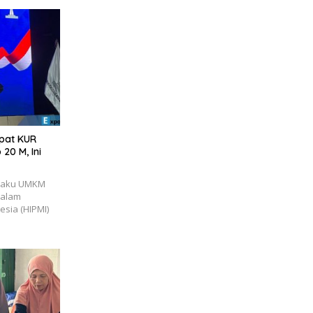
apat KUR
20 M, Ini
elaku UMKM
dalam
sia (HIPMI)