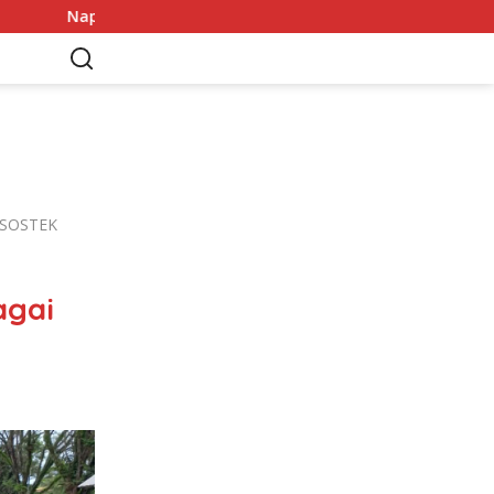
suk Dalam Perburuan Gabriel Jesus, Arsenal Patok Harga 20 Jut
AMSOSTEK
agai