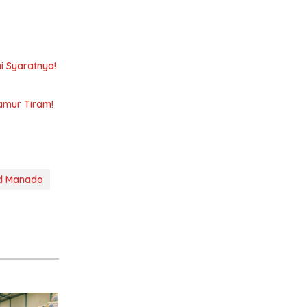
i Syaratnya!
amur Tiram!
d Manado