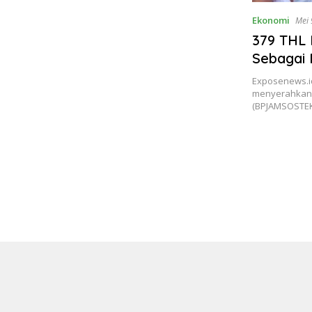
Ekonomi
Mei 
379 THL 
Sebagai
Exposenews.i
menyerahkan 
(BPJAMSOSTEK