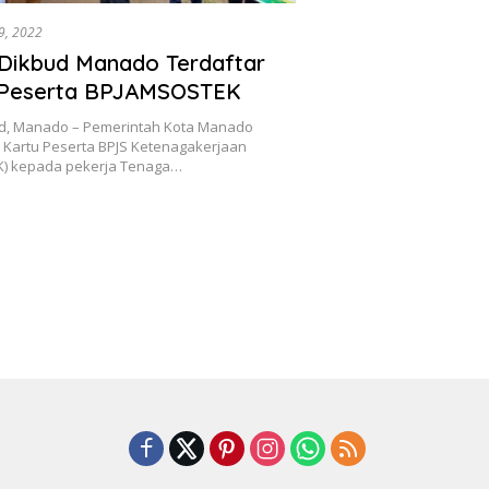
9, 2022
Dikbud Manado Terdaftar
 Peserta BPJAMSOSTEK
d, Manado – Pemerintah Kota Manado
Kartu Peserta BPJS Ketenagakerjaan
) kepada pekerja Tenaga…