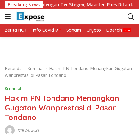
L
ini Belakang dengan Ter Stegen, Maarten Paes Ditantang Tampil
Breaking News
a
n
g
s
Berita HOT
Info Covid19
Saham
Crypto
Daerah
P
u
n
g
k
e
Beranda
Kriminal
Hakim PN Tondano Menangkan Gugatan
k
Wanprestasi di Pasar Tondano
o
n
Kriminal
t
Hakim PN Tondano Menangkan
e
n
Gugatan Wanprestasi di Pasar
Tondano
Juni 24, 2021