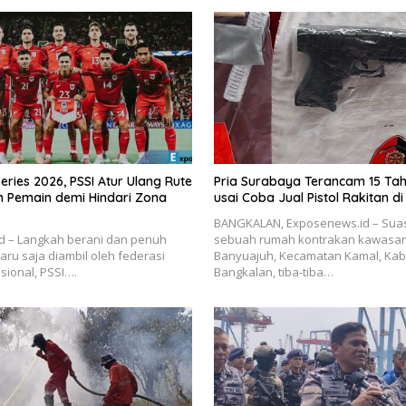
Series 2026, PSSI Atur Ulang Rute
Pria Surabaya Terancam 15 Tah
 Pemain demi Hindari Zona
usai Coba Jual Pistol Rakitan d
BANGKALAN, Exposenews.id – Sua
d – Langkah berani dan penuh
sebuah rumah kontrakan kawasa
aru saja diambil oleh federasi
Banyuajuh, Kecamatan Kamal, Ka
sional, PSSI….
Bangkalan, tiba-tiba…