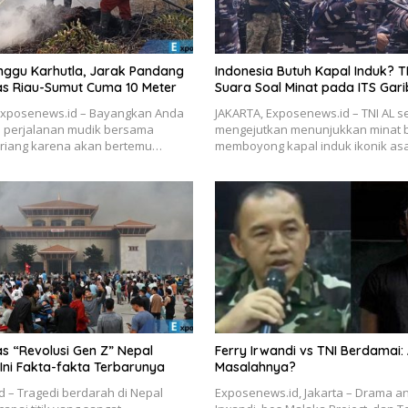
nggu Karhutla, Jarak Pandang
Indonesia Butuh Kapal Induk? T
tas Riau-Sumut Cuma 10 Meter
Suara Soal Minat pada ITS Gari
xposenews.id – Bayangkan Anda
JAKARTA, Exposenews.id – TNI AL s
 perjalanan mudik bersama
mengejutkan menunjukkan minat 
i riang karena akan bertemu…
memboyong kapal induk ikonik asal
s “Revolusi Gen Z” Nepal
Ferry Irwandi vs TNI Berdamai:
Ini Fakta-fakta Terbarunya
Masalahnya?
 – Tragedi berdarah di Nepal
Exposenews.id, Jakarta – Drama an