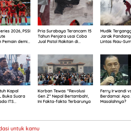
eries 2026, PSSI
Pria Surabaya Terancam 15
Mudik Tergangg
ute
Tahun Penjara usai Coba
Jarak Pandang 
n Pemain demi
Jual Pistol Rakitan di
Lintas Riau-Su
 Konflik
Bangkalan
Meter
tuh Kapal
Korban Tewas “Revolusi
Ferry Irwandi v
L Buka Suara
Gen Z” Nepal Bertambah!,
Berdamai: Apa 
ada ITS
Ini Fakta-fakta Terbarunya
Masalahnya?
asi untuk kamu