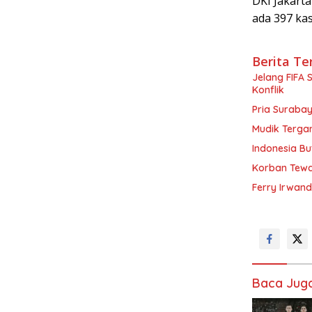
DKI Jakart
ada 397 kas
Berita Te
Jelang FIFA 
Konflik
Pria Surabay
Mudik Tergan
Indonesia Bu
Korban Tewas
Ferry Irwand
Baca Jug