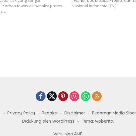
apai titik yang sangat
Irwandi, bos Malaka Project, dan T
Korban tewas akibat aksi protes
Nasional Indonesia (TNI)…
n,…
k
Privacy Policy
Redaksi
Disclaimer
Pedoman Media Sibe
Didukung oleh WordPress
-
Tema: wpberita.
Versi Non AMP