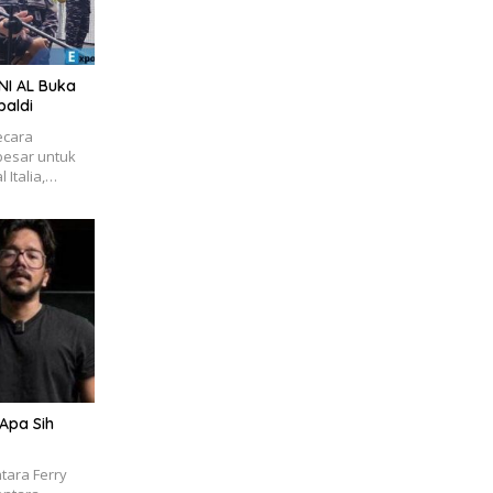
NI AL Buka
baldi
ecara
besar untuk
 Italia,…
 Apa Sih
tara Ferry