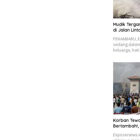
Mudik Terga
di Jalan Lin
PEKANBARU, E
sedang dalam
keluarga, hat
Korban Tewa
Bertambah!, 
Exposenews.id