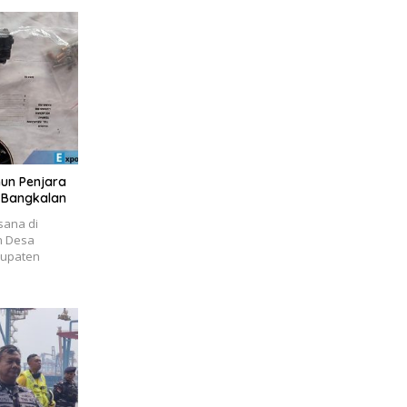
un Penjara
i Bangkalan
sana di
n Desa
bupaten