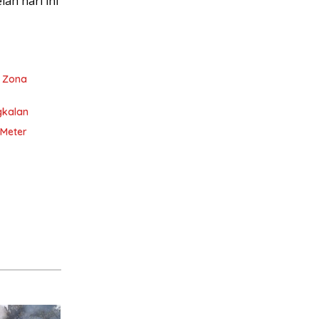
ah hari ini
i Zona
gkalan
 Meter