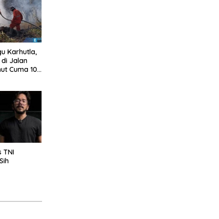
u Karhutla,
di Jalan
mut Cuma 10
s TNI
Sih