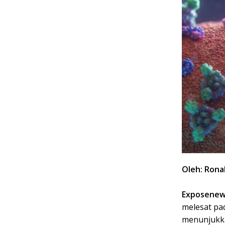
Oleh: Rona
Exposenews
melesat pad
menunjukka