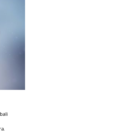
bali
a.