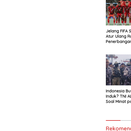
Jelang FIFA S
Atur Ulang R
Penerbanga
Hindari Zona
Indonesia Bu
Induk? TNI A
Soal Minat p
Garibaldi
Rekomend