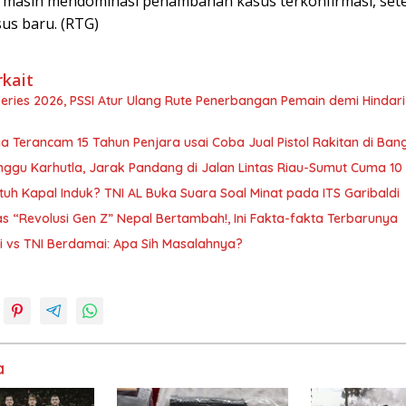
a masih mendominasi penambahan kasus terkonfirmasi, setel
us baru. (RTG)
rkait
Series 2026, PSSI Atur Ulang Rute Penerbangan Pemain demi Hindar
a Terancam 15 Tahun Penjara usai Coba Jual Pistol Rakitan di Ban
ggu Karhutla, Jarak Pandang di Jalan Lintas Riau-Sumut Cuma 10
tuh Kapal Induk? TNI AL Buka Suara Soal Minat pada ITS Garibaldi
 “Revolusi Gen Z” Nepal Bertambah!, Ini Fakta-fakta Terbarunya
i vs TNI Berdamai: Apa Sih Masalahnya?
a