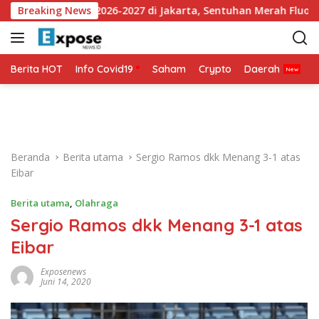
L
sey Ketiga 2026-2027 di Jakarta, Sentuhan Merah Fluoresen Jadi
Breaking News
a
n
g
s
Berita HOT
Info Covid19
Saham
Crypto
Daerah
P
u
n
g
k
e
Beranda
Berita utama
Sergio Ramos dkk Menang 3-1 atas
k
Eibar
o
n
Berita utama
,
Olahraga
t
Sergio Ramos dkk Menang 3-1 atas
e
n
Eibar
Exposenews
Juni 14, 2020