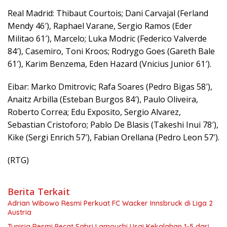
Real Madrid: Thibaut Courtois; Dani Carvajal (Ferland
Mendy 46′), Raphael Varane, Sergio Ramos (Eder
Militao 61′), Marcelo; Luka Modric (Federico Valverde
84′), Casemiro, Toni Kroos; Rodrygo Goes (Gareth Bale
61′), Karim Benzema, Eden Hazard (Vnicius Junior 61′).
Eibar: Marko Dmitrovic; Rafa Soares (Pedro Bigas 58′),
Anaitz Arbilla (Esteban Burgos 84′), Paulo Oliveira,
Roberto Correa; Edu Exposito, Sergio Alvarez,
Sebastian Cristoforo; Pablo De Blasis (Takeshi Inui 78′),
Kike (Sergi Enrich 57′), Fabian Orellana (Pedro Leon 57′).
(RTG)
Berita Terkait
Adrian Wibowo Resmi Perkuat FC Wacker Innsbruck di Liga 2
Austria
Tunisia Resmi Pecat Sabri Lamouchi Usai Kekalahan 1-5 dari