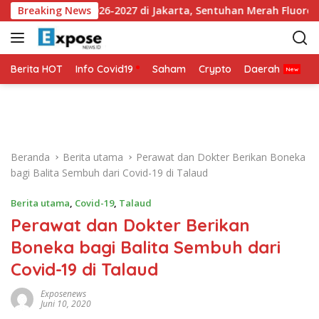
L
ey Ketiga 2026-2027 di Jakarta, Sentuhan Merah Fluoresen Jadi
Breaking News
a
n
g
s
Berita HOT
Info Covid19
Saham
Crypto
Daerah
P
u
n
g
k
e
Beranda
Berita utama
Perawat dan Dokter Berikan Boneka
k
bagi Balita Sembuh dari Covid-19 di Talaud
o
n
Berita utama
,
Covid-19
,
Talaud
t
Perawat dan Dokter Berikan
e
n
Boneka bagi Balita Sembuh dari
Covid-19 di Talaud
Exposenews
Juni 10, 2020