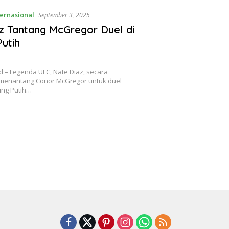
ternasional
September 3, 2025
z Tantang McGregor Duel di
utih
 – Legenda UFC, Nate Diaz, secara
menantang Conor McGregor untuk duel
dung Putih…