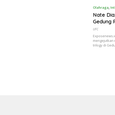
Olahraga
,
In
Nate Dia
Gedung P
UFC
Exposenews.id
mengejutkan 
trilogy di Ge