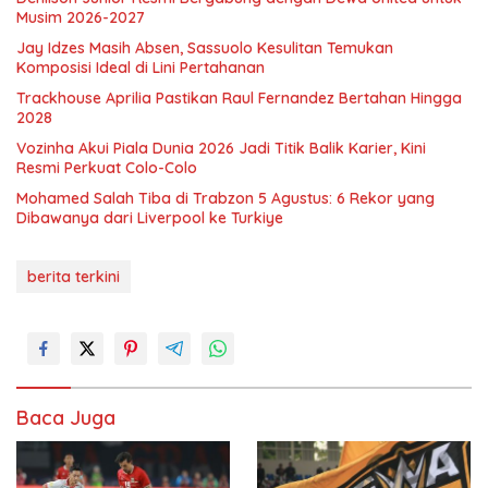
Musim 2026-2027
Jay Idzes Masih Absen, Sassuolo Kesulitan Temukan
Komposisi Ideal di Lini Pertahanan
Trackhouse Aprilia Pastikan Raul Fernandez Bertahan Hingga
2028
Vozinha Akui Piala Dunia 2026 Jadi Titik Balik Karier, Kini
Resmi Perkuat Colo-Colo
Mohamed Salah Tiba di Trabzon 5 Agustus: 6 Rekor yang
Dibawanya dari Liverpool ke Turkiye
berita terkini
Baca Juga