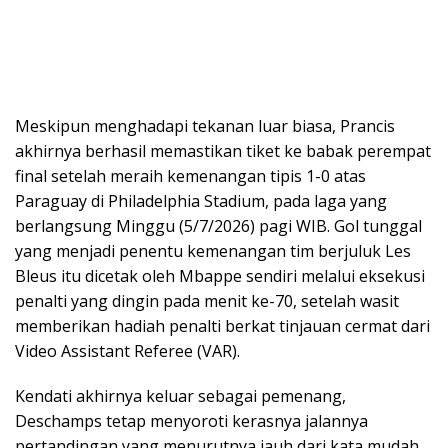
Meskipun menghadapi tekanan luar biasa, Prancis
akhirnya berhasil memastikan tiket ke babak perempat
final setelah meraih kemenangan tipis 1-0 atas
Paraguay di Philadelphia Stadium, pada laga yang
berlangsung Minggu (5/7/2026) pagi WIB. Gol tunggal
yang menjadi penentu kemenangan tim berjuluk Les
Bleus itu dicetak oleh Mbappe sendiri melalui eksekusi
penalti yang dingin pada menit ke-70, setelah wasit
memberikan hadiah penalti berkat tinjauan cermat dari
Video Assistant Referee (VAR).
Kendati akhirnya keluar sebagai pemenang,
Deschamps tetap menyoroti kerasnya jalannya
pertandingan yang menurutnya jauh dari kata mudah.