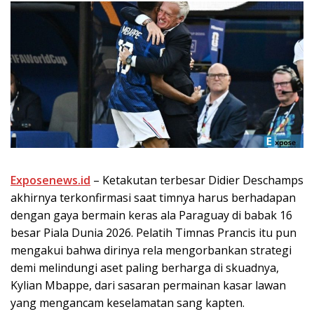
Exposenews.id
– Ketakutan terbesar Didier Deschamps
akhirnya terkonfirmasi saat timnya harus berhadapan
dengan gaya bermain keras ala Paraguay di babak 16
besar Piala Dunia 2026. Pelatih Timnas Prancis itu pun
mengakui bahwa dirinya rela mengorbankan strategi
demi melindungi aset paling berharga di skuadnya,
Kylian Mbappe, dari sasaran permainan kasar lawan
yang mengancam keselamatan sang kapten.