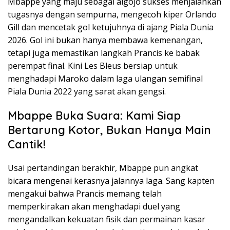
Mbappe yang maju sebagai algojo sukses menjalankan
tugasnya dengan sempurna, mengecoh kiper Orlando
Gill dan mencetak gol ketujuhnya di ajang Piala Dunia
2026. Gol ini bukan hanya membawa kemenangan,
tetapi juga memastikan langkah Prancis ke babak
perempat final. Kini Les Bleus bersiap untuk
menghadapi Maroko dalam laga ulangan semifinal
Piala Dunia 2022 yang sarat akan gengsi.
Mbappe Buka Suara: Kami Siap
Bertarung Kotor, Bukan Hanya Main
Cantik!
Usai pertandingan berakhir, Mbappe pun angkat
bicara mengenai kerasnya jalannya laga. Sang kapten
mengakui bahwa Prancis memang telah
memperkirakan akan menghadapi duel yang
mengandalkan kekuatan fisik dan permainan kasar