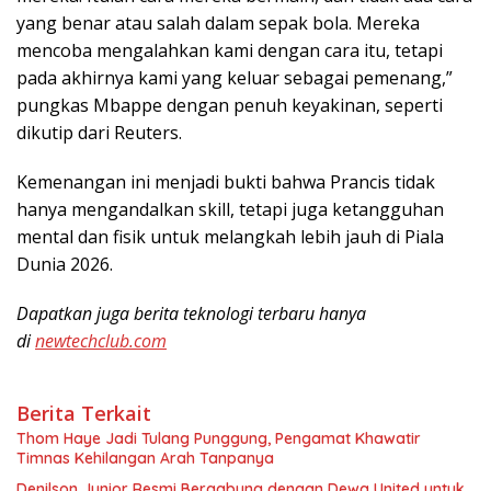
yang benar atau salah dalam sepak bola. Mereka
mencoba mengalahkan kami dengan cara itu, tetapi
pada akhirnya kami yang keluar sebagai pemenang,”
pungkas Mbappe dengan penuh keyakinan, seperti
dikutip dari Reuters.
Kemenangan ini menjadi bukti bahwa Prancis tidak
hanya mengandalkan skill, tetapi juga ketangguhan
mental dan fisik untuk melangkah lebih jauh di Piala
Dunia 2026.
Dapatkan juga berita teknologi terbaru hanya
di
newtechclub.com
Berita Terkait
Thom Haye Jadi Tulang Punggung, Pengamat Khawatir
Timnas Kehilangan Arah Tanpanya
Denilson Junior Resmi Bergabung dengan Dewa United untuk