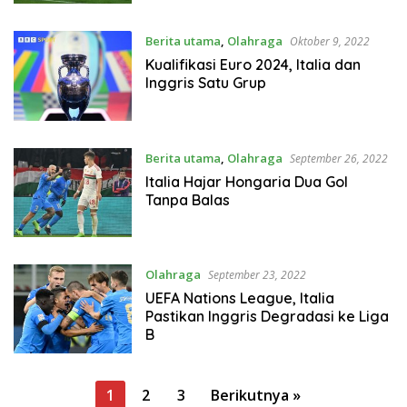
Berita utama
,
Olahraga
Oktober 9, 2022
Kualifikasi Euro 2024, Italia dan
Inggris Satu Grup
Berita utama
,
Olahraga
September 26, 2022
Italia Hajar Hongaria Dua Gol
Tanpa Balas
Olahraga
September 23, 2022
UEFA Nations League, Italia
Pastikan Inggris Degradasi ke Liga
B
P
1
2
3
Berikutnya »