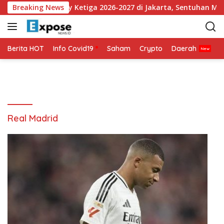
L
erkenalkan Jersey Ketiga 2026-2027 di Jakarta, Sentuhan Merah 
Breaking News
a
n
g
s
Berita HOT
Info Covid19
Saham
Crypto
Daerah
P
u
n
g
k
e
k
Real Madrid
o
n
t
e
n