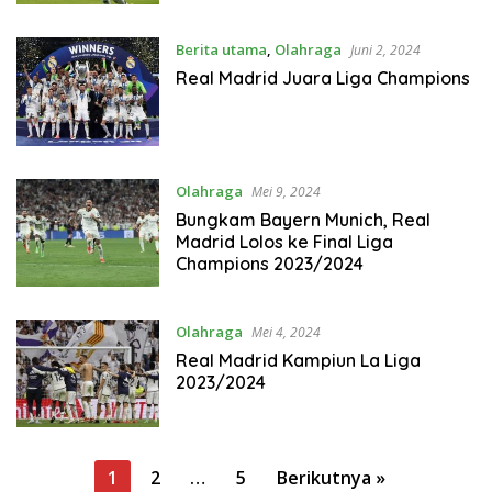
Berita utama
,
Olahraga
Juni 2, 2024
Real Madrid Juara Liga Champions
Olahraga
Mei 9, 2024
Bungkam Bayern Munich, Real
Madrid Lolos ke Final Liga
Champions 2023/2024
Olahraga
Mei 4, 2024
Real Madrid Kampiun La Liga
2023/2024
P
1
2
…
5
Berikutnya »