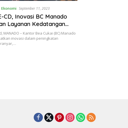
,
Ekonomi
September 11, 2023
 E-CD, Inovasi BC Manado
kan Layanan Kedatangan
eri
d, MANADO – Kantor Bea Cukai (BC) Manado
atkan inovasi dalam peningkatan
eranyar,…