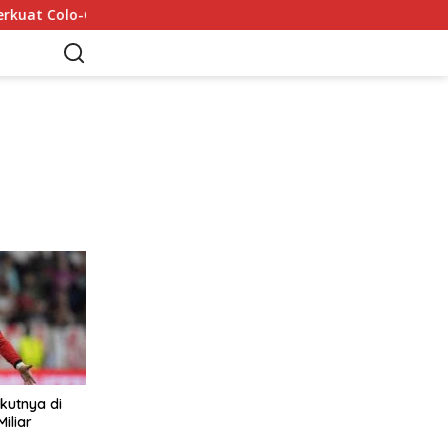
olo-Colo
Mohamed Salah Tiba di Trabzon 5 Agustus: 6 R
kutnya di
iliar