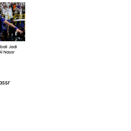
bali Jadi
l Nassr
assr