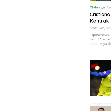
Olahraga
Jun
Cristian
Kontrak 
Berita Bola
,
Sep
Exposenews.id
Saudi! Cristi
kontraknya de