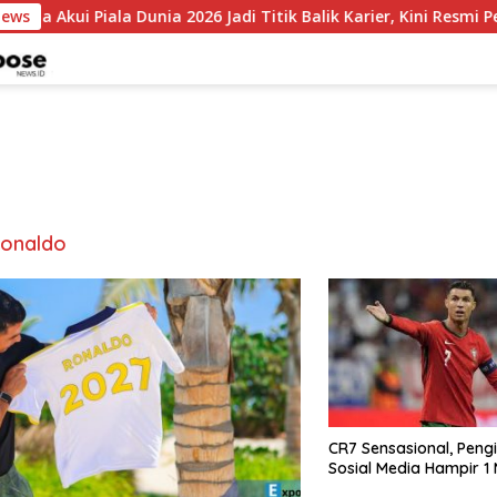
News
ui Piala Dunia 2026 Jadi Titik Balik Karier, Kini Resmi Perkuat C
ronaldo
CR7 Sensasional, Pengi
Sosial Media Hampir 1 M