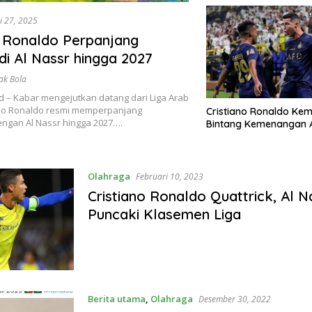
i 27, 2025
o Ronaldo Perpanjang
di Al Nassr hingga 2027
ak Bola
 – Kabar mengejutkan datang dari Liga Arab
ano Ronaldo resmi memperpanjang
Cristiano Ronaldo Kem
ngan Al Nassr hingga 2027….
Bintang Kemenangan A
Olahraga
Februari 10, 2023
Cristiano Ronaldo Quattrick, Al N
Puncaki Klasemen Liga
Berita utama
,
Olahraga
Desember 30, 2022