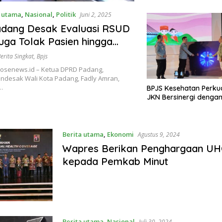
a utama
,
Nasional
,
Politik
Juni 2, 2025
dang Desak Evaluasi RSUD
uga Tolak Pasien hingga
al
erita Singkat
,
Bpjs
senews.id – Ketua DPRD Padang,
ndesak Wali Kota Padang, Fadly Amran,
…
BPJS Kesehatan Perku
JKN Bersinergi dengan
Berita utama
,
Ekonomi
Agustus 9, 2024
Wapres Berikan Penghargaan U
kepada Pemkab Minut
Berita utama
,
Nasional
Juli 30, 2024