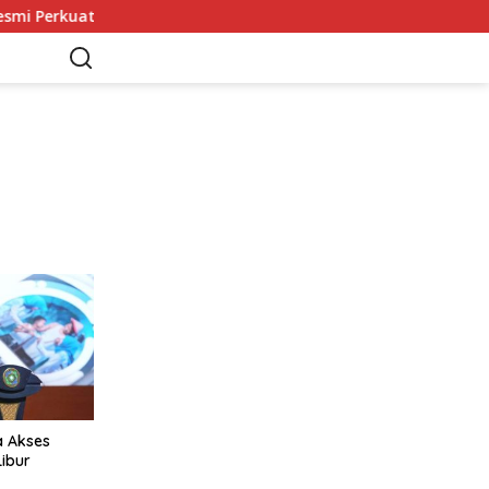
kuat Colo-Colo
Mohamed Salah Tiba di Trabzon 5 Agustu
a Akses
ibur