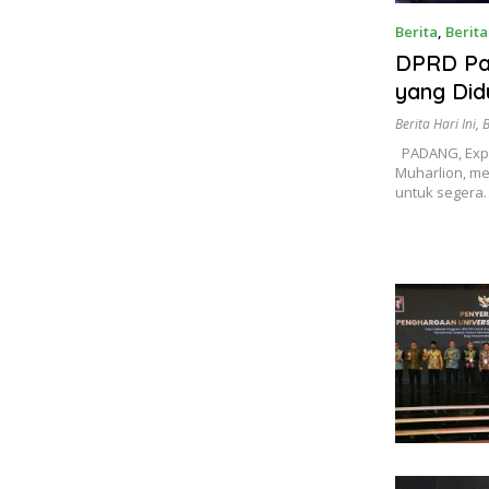
Berita
,
Berit
DPRD Pa
yang Did
Meningg
Berita Hari Ini
,
B
PADANG, Expo
Muharlion, me
untuk segera