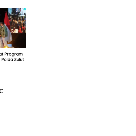
at Program
 Polda Sulut
HC