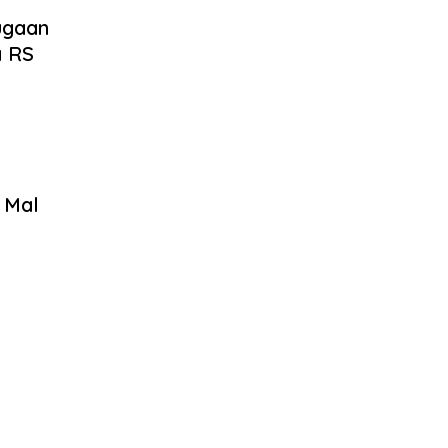
ugaan
a RS
 Mal