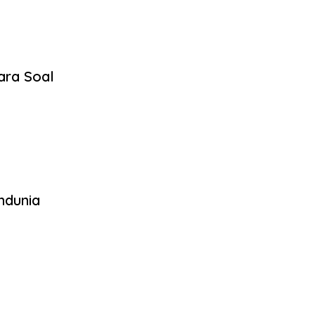
ara Soal
ndunia