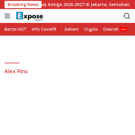
L
an Perkenalkan Jersey Ketiga 2026-2027 di Jakarta, Sentuhan Me
Breaking News
a
n
g
s
Berita HOT
Info Covid19
Saham
Crypto
Daerah
P
u
n
g
k
e
k
Alex Rins
o
n
t
e
n