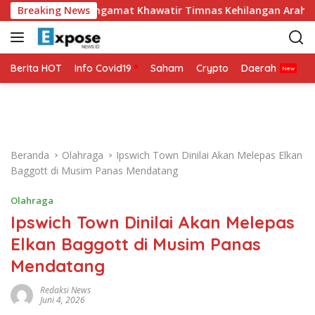
L
ggung, Pengamat Khawatir Timnas Kehilangan Arah Tanpanya
Breaking News
a
n
g
s
Berita HOT
Info Covid19
Saham
Crypto
Daerah
P
u
n
g
k
e
Beranda
Olahraga
Ipswich Town Dinilai Akan Melepas Elkan
k
Baggott di Musim Panas Mendatang
o
n
Olahraga
t
Ipswich Town Dinilai Akan Melepas
e
n
Elkan Baggott di Musim Panas
Mendatang
Redaksi News
Juni 4, 2026