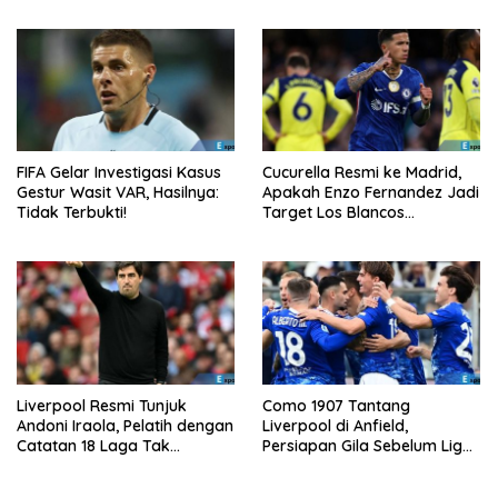
FIFA Gelar Investigasi Kasus
Cucurella Resmi ke Madrid,
Gestur Wasit VAR, Hasilnya:
Apakah Enzo Fernandez Jadi
Tidak Terbukti!
Target Los Blancos
Berikutnya?
Liverpool Resmi Tunjuk
Como 1907 Tantang
Andoni Iraola, Pelatih dengan
Liverpool di Anfield,
Catatan 18 Laga Tak
Persiapan Gila Sebelum Liga
Terkalahkan d
Champions