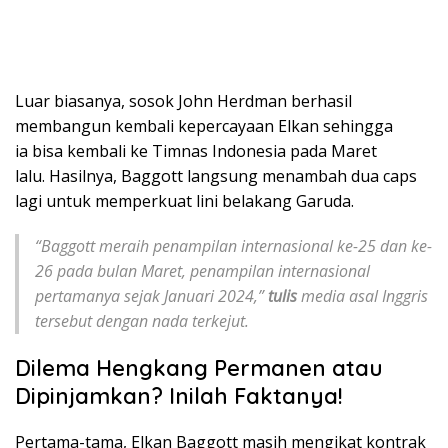
Luar biasanya, sosok John Herdman berhasil
membangun kembali kepercayaan Elkan sehingga
ia bisa kembali ke Timnas Indonesia pada Maret
lalu. Hasilnya, Baggott langsung menambah dua caps
lagi untuk memperkuat lini belakang Garuda.
“Baggott meraih penampilan internasional ke-25 dan ke-
26 pada bulan Maret, penampilan internasional
pertamanya sejak Januari 2024,”
tulis
media asal Inggris
tersebut dengan nada terkejut.
Dilema Hengkang Permanen atau
Dipinjamkan? Inilah Faktanya!
Pertama-tama, Elkan Baggott masih mengikat kontrak