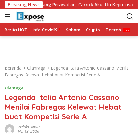
L
suk Ruang Perawatan, Carrick Akui Itu Keputusan Preventif
Breaking News
a
n
g
s
Berita HOT
Info Covid19
Saham
Crypto
Daerah
P
u
n
g
k
e
Beranda
Olahraga
Legenda Italia Antonio Cassano Menilai
k
Fabregas Kelewat Hebat buat Kompetisi Serie A
o
n
Olahraga
t
Legenda Italia Antonio Cassano
e
n
Menilai Fabregas Kelewat Hebat
buat Kompetisi Serie A
Redaksi News
Mei 13, 2026