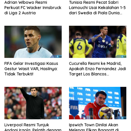
Adrian Wibowo Resmi
Tunisia Resmi Pecat Sabri
Perkuat FC Wacker Innsbruck
Lamouchi Usai Kekalahan 1-5
di Liga 2 Austria
dari Swedia di Piala Dunia
2026
FIFA Gelar Investigasi Kasus
Cucurella Resmi ke Madrid,
Gestur Wasit VAR, Hasilnya:
Apakah Enzo Fernandez Jadi
Tidak Terbukti!
Target Los Blancos
Berikutnya?
Liverpool Resmi Tunjuk
Ipswich Town Dinilai Akan
Andoni Iraola, Pelatih dengan
Melepas Elkan Baggott di