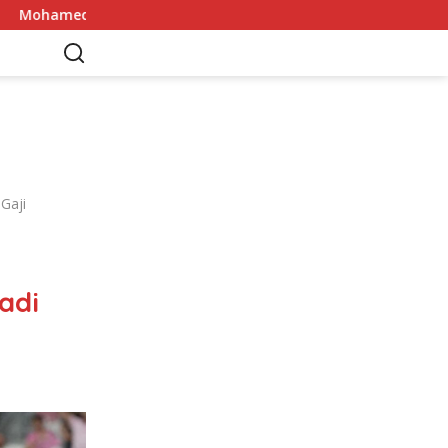
 Tiba di Trabzon 5 Agustus: 6 Rekor yang Dibawanya dari Live
Gaji
adi