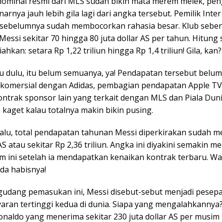
ominal resmi dari MLS sudah bikin mata merem melek, pen
arnya jauh lebih gila lagi dari angka tersebut. Pemilik Inte
 sebelumnya sudah membocorkan rahasia besar. Klub sebe
ssi sekitar 70 hingga 80 juta dollar AS per tahun. Hitung 
ahkan: setara Rp 1,22 triliun hingga Rp 1,4 triliun! Gila, kan?
u dulu, itu belum semuanya, ya! Pendapatan tersebut belu
 komersial dengan Adidas, pembagian pendapatan Apple TV,
ontrak sponsor lain yang terkait dengan MLS dan Piala Duni
n kaget kalau totalnya makin bikin pusing.
lalu, total pendapatan tahunan Messi diperkirakan sudah m
 AS atau sekitar Rp 2,36 triliun. Angka ini diyakini semakin
im ini setelah ia mendapatkan kenaikan kontrak terbaru. Wa
da habisnya!
udang pemasukan ini, Messi disebut-sebut menjadi pesepa
aran tertinggi kedua di dunia. Siapa yang mengalahkannya?
onaldo yang menerima sekitar 230 juta dollar AS per musim