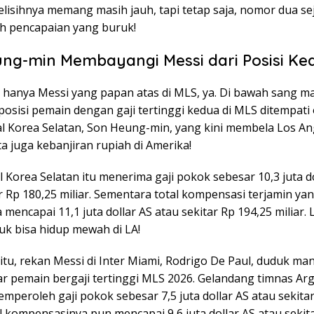
elisihnya memang masih jauh, tapi tetap saja, nomor dua se
ah pencapaian yang buruk!
ng-min Membayangi Messi dari Posisi Ke
a hanya Messi yang papan atas di MLS, ya. Di bawah sang m
posisi pemain dengan gaji tertinggi kedua di MLS ditempati
al Korea Selatan, Son Heung-min, yang kini membela Los An
a juga kebanjiran rupiah di Amerika!
 Korea Selatan itu menerima gaji pokok sebesar 10,3 juta d
r Rp 180,25 miliar. Sementara total kompensasi terjamin ya
 mencapai 11,1 juta dollar AS atau sekitar Rp 194,25 miliar
uk bisa hidup mewah di LA!
tu, rekan Messi di Inter Miami, Rodrigo De Paul, duduk mani
ar pemain bergaji tertinggi MLS 2026. Gelandang timnas Ar
mperoleh gaji pokok sebesar 7,5 juta dollar AS atau sekita
al kompensasinya pun mencapai 9,6 juta dollar AS atau sekit