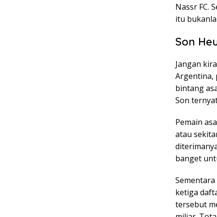
Nassr FC. S
itu bukanl
Son Heu
Jangan kir
Argentina, 
bintang as
Son ternyat
Pemain asal
atau sekita
diterimanya
banget unt
Sementara i
ketiga daft
tersebut me
miliar. Tot