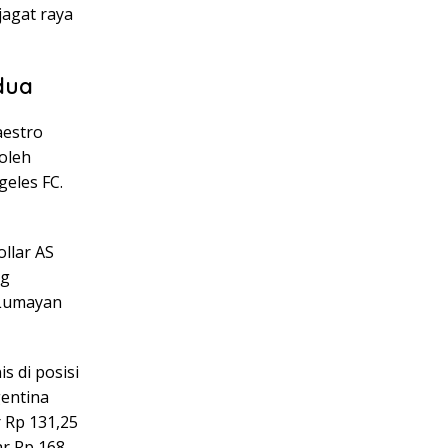
jagat raya
dua
aestro
 oleh
geles FC.
ollar AS
ng
. Lumayan
s di posisi
gentina
r Rp 131,25
ar Rp 168