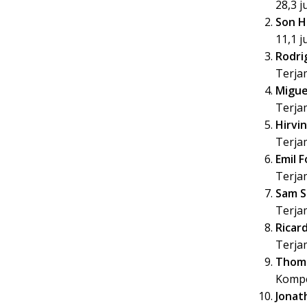
28,3 j
Son H
11,1 j
Rodri
Terjam
Migue
Terjam
Hirvi
Terjam
Emil 
Terjam
Sam S
Terjam
Ricar
Terjam
Thoma
Kompe
Jonat