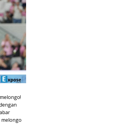
 melongo!
 dengan
Kabar
in melongo