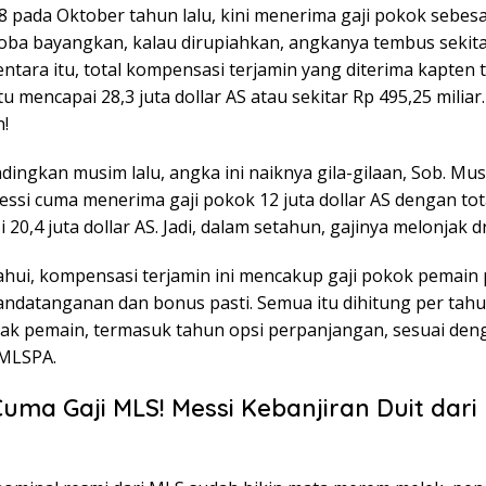
 pada Oktober tahun lalu, kini menerima gaji pokok sebesa
 Coba bayangkan, kalau dirupiahkan, angkanya tembus sekita
entara itu, total kompensasi terjamin yang diterima kapten 
tu mencapai 28,3 juta dollar AS atau sekitar Rp 495,25 miliar
!
dingkan musim lalu, angka ini naiknya gila-gilaan, Sob. Mu
ssi cuma menerima gaji pokok 12 juta dollar AS dengan tot
20,4 juta dollar AS. Jadi, dalam setahun, gajinya melonjak dr
tahui, kompensasi terjamin ini mencakup gaji pokok pemain
ndatanganan dan bonus pasti. Semua itu dihitung per tah
ak pemain, termasuk tahun opsi perpanjangan, sesuai den
 MLSPA.
uma Gaji MLS! Messi Kebanjiran Duit dar