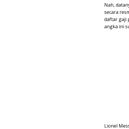
Nah, datan
secara resm
daftar gaji
angka ini 
Lionel Mes