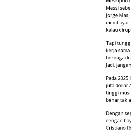
Meskipun n
Messi seben
Jorge Mas,
membayar Me
kalau dirupi
Tapi tungg
kerja sama
berbagai k
Jadi, janga
Pada 2025 
juta dollar
tinggi mus
benar tak a
Dengan seg
dengan bay
Cristiano R