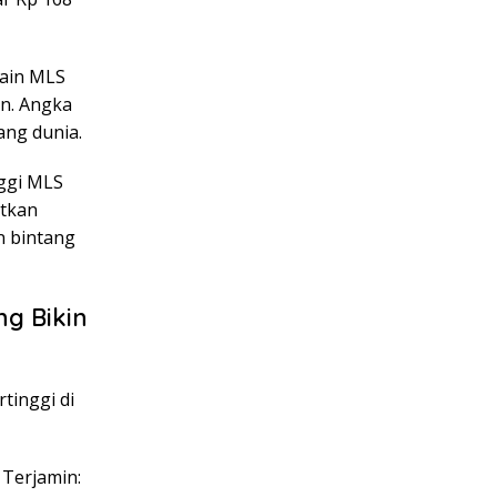
main MLS
un. Angka
ang dunia.
nggi MLS
atkan
n bintang
ng Bikin
tinggi di
 Terjamin: