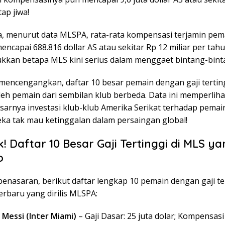
tap jiwa!
, menurut data MLSPA, rata-rata kompensasi terjamin pe
encapai 688.816 dollar AS atau sekitar Rp 12 miliar per tah
ukkan betapa MLS kini serius dalam menggaet bintang-bint
 mencengangkan, daftar 10 besar pemain dengan gaji terti
oleh pemain dari sembilan klub berbeda. Data ini memperlih
sarnya investasi klub-klub Amerika Serikat terhadap pemai
eka tak mau ketinggalan dalam persaingan global!
k! Daftar 10 Besar Gaji Tertinggi di MLS ya
o
enasaran, berikut daftar lengkap 10 pemain dengan gaji ter
erbaru yang dirilis MLSPA:
 Messi (Inter Miami)
– Gaji Dasar: 25 juta dolar; Kompensasi