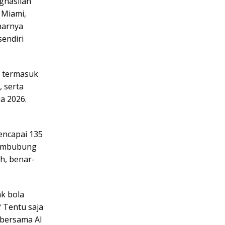
ghasilan
r Miami,
narnya
sendiri
m termasuk
 serta
a 2026.
encapai 135
 membubung
h, benar-
k bola
 Tentu saja
 bersama Al