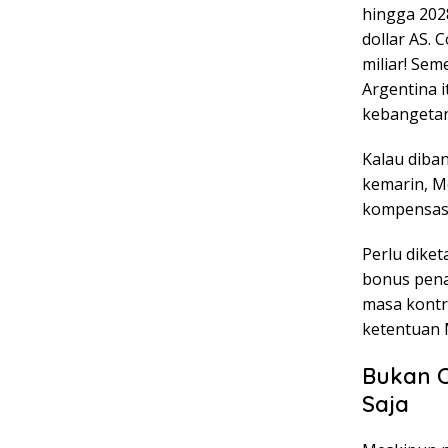
hingga 2028
dollar AS.
miliar! Sem
Argentina i
kebangetan
Kalau diban
kemarin, Me
kompensasi 
Perlu dike
bonus pena
masa kontr
ketentuan
Bukan C
Saja