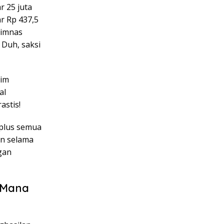
r 25 juta
r Rp 437,5
timnas
. Duh, saksi
sim
al
astis!
 plus semua
un selama
gan
i Mana