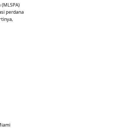
n (MLSPA)
kasi perdana
tinya,
Miami