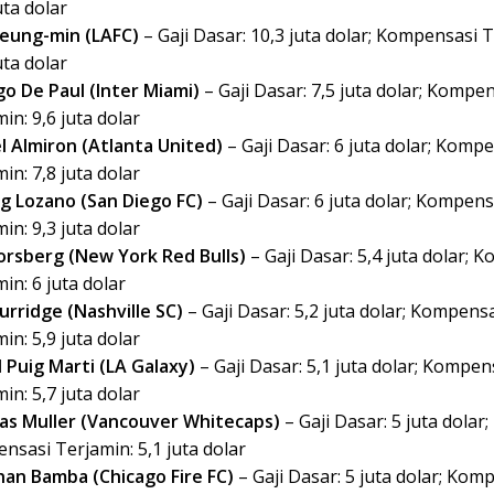
uta dolar
eung-min (LAFC)
– Gaji Dasar: 10,3 juta dolar; Kompensasi 
uta dolar
go De Paul (Inter Miami)
– Gaji Dasar: 7,5 juta dolar; Kompe
in: 9,6 juta dolar
l Almiron (Atlanta United)
– Gaji Dasar: 6 juta dolar; Komp
in: 7,8 juta dolar
ng Lozano (San Diego FC)
– Gaji Dasar: 6 juta dolar; Kompens
in: 9,3 juta dolar
Forsberg (New York Red Bulls)
– Gaji Dasar: 5,4 juta dolar; 
in: 6 juta dolar
urridge (Nashville SC)
– Gaji Dasar: 5,2 juta dolar; Kompens
in: 5,9 juta dolar
d Puig Marti (LA Galaxy)
– Gaji Dasar: 5,1 juta dolar; Kompen
in: 5,7 juta dolar
s Muller (Vancouver Whitecaps)
– Gaji Dasar: 5 juta dolar;
nsasi Terjamin: 5,1 juta dolar
han Bamba (Chicago Fire FC)
– Gaji Dasar: 5 juta dolar; Kom