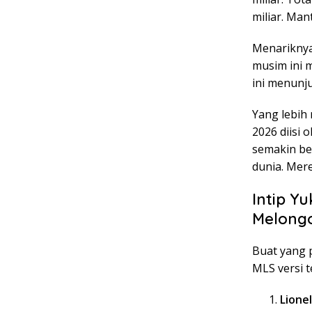
miliar. Man
Menariknya
musim ini m
ini menunj
Yang lebih
2026 diisi 
semakin be
dunia. Mer
Intip Yu
Melong
Buat yang p
MLS versi t
Lionel