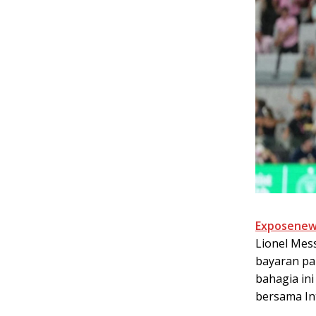
Exposenew
Lionel Mes
bayaran pa
bahagia in
bersama In