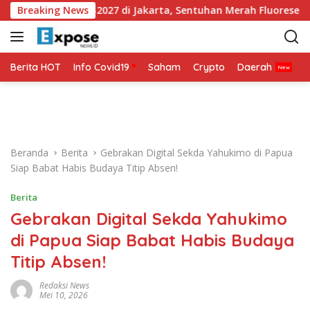
L
iga 2026-2027 di Jakarta, Sentuhan Merah Fluoresen Jadi Sorot
Breaking News
a
n
g
s
Berita HOT
Info Covid19
Saham
Crypto
Daerah
P
u
n
g
k
e
Beranda
Berita
Gebrakan Digital Sekda Yahukimo di Papua
k
Siap Babat Habis Budaya Titip Absen!
o
n
Berita
t
Gebrakan Digital Sekda Yahukimo
e
n
di Papua Siap Babat Habis Budaya
Titip Absen!
Redaksi News
Mei 10, 2026