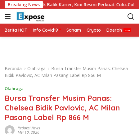
L
 Jadi Titik Balik Karier, Kini Resmi Perkuat Colo-Colo
Breaking News
M
a
n
g
s
Berita HOT
Info Covid19
Saham
Crypto
Daerah
P
u
n
g
k
e
Beranda
Olahraga
Bursa Transfer Musim Panas: Chelsea
k
Bidik Pavlovic, AC Milan Pasang Label Rp 866 M
o
n
Olahraga
t
Bursa Transfer Musim Panas:
e
n
Chelsea Bidik Pavlovic, AC Milan
Pasang Label Rp 866 M
Redaksi News
Mei 10, 2026