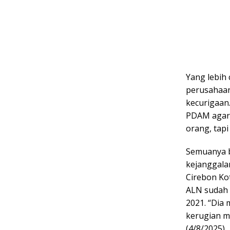
Yang lebih 
perusahaan
kecurigaan.
PDAM agar 
orang, tapi
Semuanya b
kejanggala
Cirebon Ko
ALN sudah 
2021. “Dia
kerugian me
(4/8/2025).