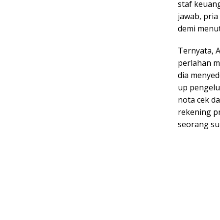
staf keuan
jawab, pri
demi menutu
Ternyata, A
perlahan m
dia menyedo
up pengelu
nota cek d
rekening pr
seorang su