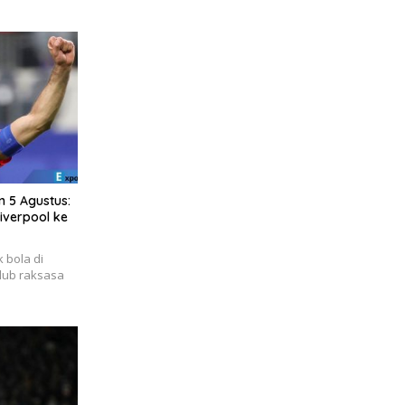
 5 Agustus:
iverpool ke
 bola di
lub raksasa