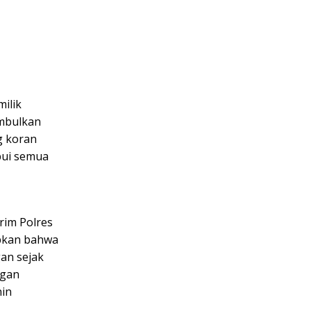
milik
imbulkan
g koran
bui semua
rim Polres
apkan bahwa
an sejak
ngan
nin