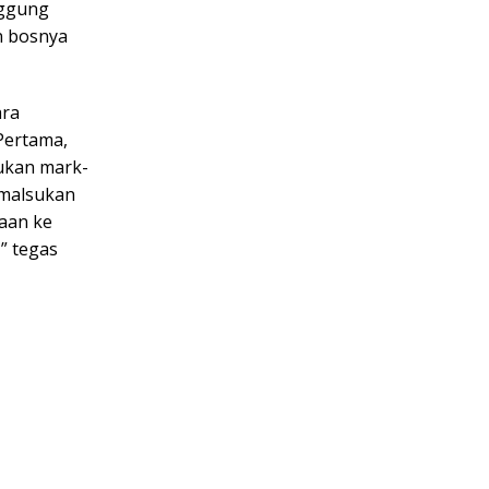
nggung
n bosnya
ara
Pertama,
kukan mark-
emalsukan
aan ke
,” tegas