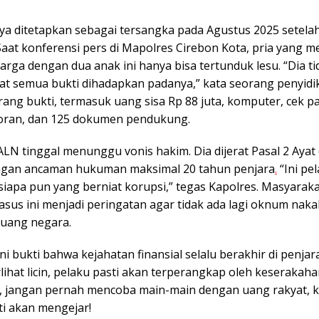
ya ditetapkan sebagai tersangka pada Agustus 2025 setelah
 Saat konferensi pers di Mapolres Cirebon Kota, pria yang 
arga dengan dua anak ini hanya bisa tertunduk lesu. “Dia ti
at semua bukti dihadapkan padanya,” kata seorang penyidik.
ang bukti, termasuk uang sisa Rp 88 juta, komputer, cek pa
oran, dan 125 dokumen pendukung.
 ALN tinggal menunggu vonis hakim. Dia dijerat Pasal 2 Ayat
ngan ancaman hukuman maksimal 20 tahun penjara
.
“Ini pe
siapa pun yang berniat korupsi,” tegas Kapolres. Masyarak
sus ini menjadi peringatan agar tidak ada lagi oknum naka
uang negara.
ni bukti bahwa kejahatan finansial selalu berakhir di penjar
lihat licin, pelaku pasti akan terperangkap oleh keserakah
adi, jangan pernah mencoba main-main dengan uang rakyat, 
i akan mengejar!