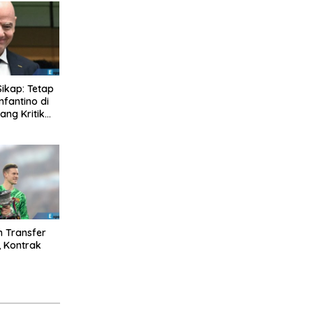
Sikap: Tetap
nfantino di
ng Kritik
n Transfer
, Kontrak