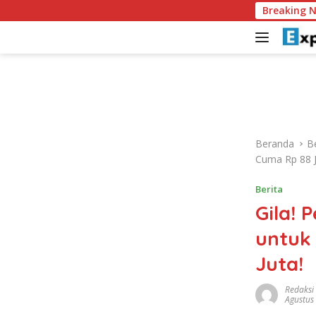
L
Vozinha Akui Piala Duni
Breaking 
a
n
g
s
u
n
g
k
Beranda
Be
e
Cuma Rp 88 J
k
o
Berita
n
Gila! 
t
e
untuk 
n
Juta!
Redaksi
Agustus