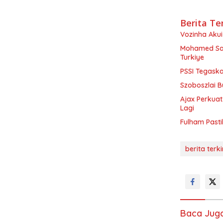
Berita Te
Vozinha Akui 
Mohamed Sal
Turkiye
PSSI Tegaska
Szoboszlai B
Ajax Perkuat
Lagi
Fulham Pasti
berita terki
Baca Jug