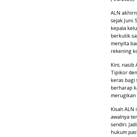
ALN akhirn
sejak Juni.
kepala kelu
berkutik sa
menyita bar
rekening k
Kini, nasib
Tipikor de
keras bagi 
berharap ka
merugikan 
Kisah ALN i
awalnya ter
sendiri. J
hukum past