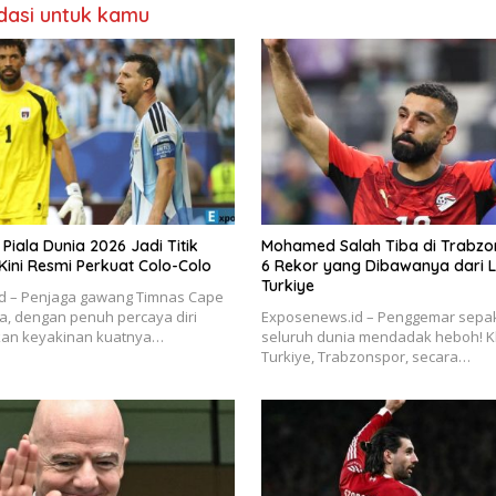
asi untuk kamu
 Piala Dunia 2026 Jadi Titik
Mohamed Salah Tiba di Trabzon
 Kini Resmi Perkuat Colo-Colo
6 Rekor yang Dibawanya dari L
Turkiye
d – Penjaga gawang Timnas Cape
a, dengan penuh percaya diri
Exposenews.id – Penggemar sepak
an keyakinan kuatnya…
seluruh dunia mendadak heboh! K
Turkiye, Trabzonspor, secara…