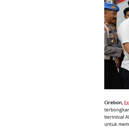
Cirebon,
E
terbongkar
berinisial
untuk memu