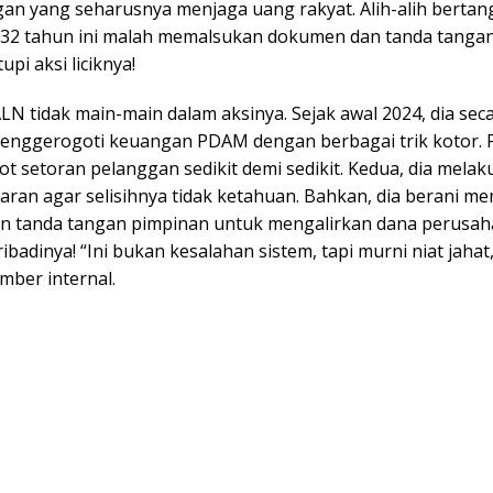
gan yang seharusnya menjaga uang rakyat. Alih-alih berta
a 32 tahun ini malah memalsukan dokumen dan tanda tanga
pi aksi liciknya!
LN tidak main-main dalam aksinya. Sejak awal 2024, dia sec
enggerogoti keuangan PDAM dengan berbagai trik kotor. 
t setoran pelanggan sedikit demi sedikit. Kedua, dia mela
aran agar selisihnya tidak ketahuan. Bahkan, dia berani m
an tanda tangan pimpinan untuk mengalirkan dana perusah
ibadinya! “Ini bukan kesalahan sistem, tapi murni niat jahat
mber internal.