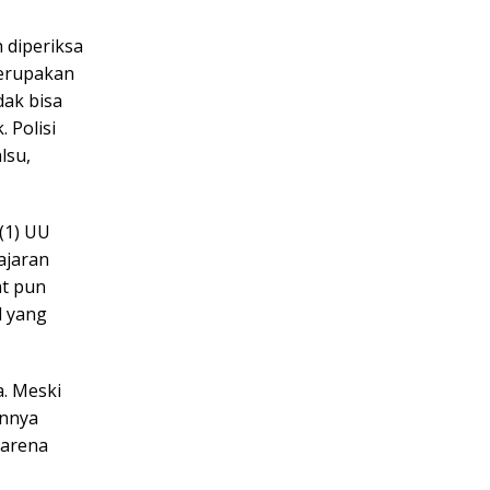
 diperiksa
merupakan
dak bisa
 Polisi
lsu,
 (1) UU
lajaran
at pun
l yang
a. Meski
annya
karena