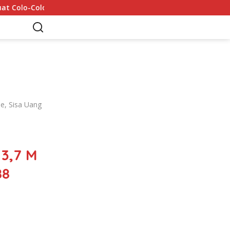
Mohamed Salah Tiba di Trabzon 5 Agustus: 6 Rekor yang Di
ne, Sisa Uang
 3,7 M
88