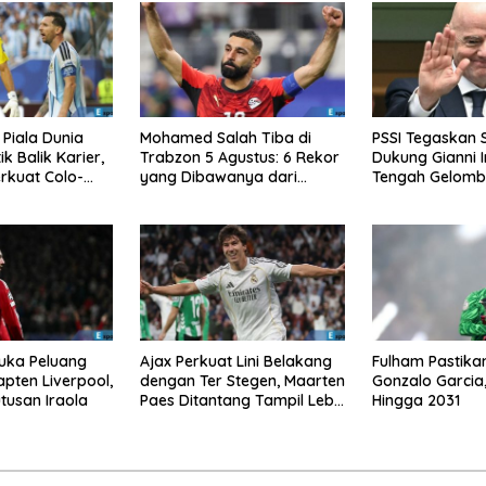
 Piala Dunia
Mohamed Salah Tiba di
PSSI Tegaskan 
ik Balik Karier,
Trabzon 5 Agustus: 6 Rekor
Dukung Gianni I
erkuat Colo-
yang Dibawanya dari
Tengah Gelomba
Liverpool ke Turkiye
FIFA
Buka Peluang
Ajax Perkuat Lini Belakang
Fulham Pastika
apten Liverpool,
dengan Ter Stegen, Maarten
Gonzalo Garcia
tusan Iraola
Paes Ditantang Tampil Lebih
Hingga 2031
Baik Lagi