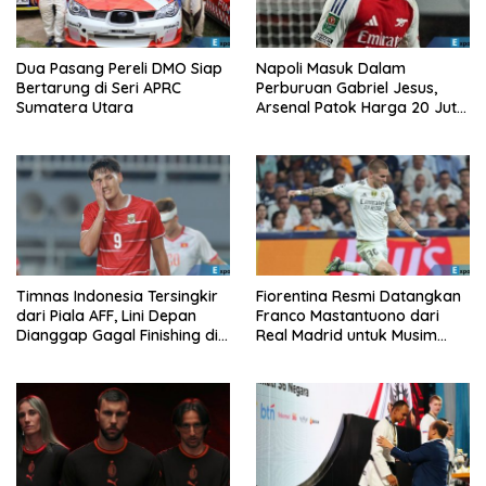
Dua Pasang Pereli DMO Siap
Napoli Masuk Dalam
Bertarung di Seri APRC
Perburuan Gabriel Jesus,
Sumatera Utara
Arsenal Patok Harga 20 Juta
Euro
Timnas Indonesia Tersingkir
Fiorentina Resmi Datangkan
dari Piala AFF, Lini Depan
Franco Mastantuono dari
Dianggap Gagal Finishing di
Real Madrid untuk Musim
Laga Krusial
Depan