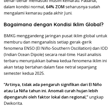
benar-benar memasuki musim kemarau. Padahal,
dalam kondisi normal,
64% ZOM
seharusnya sudah
mengalami kemarau pada akhir Juni.
Bagaimana dengan Kondisi Iklim Global?
BMKG menggandeng jaringan pusat iklim global untuk
memburu dan menganalisis setiap gerak-gerik
fenomena ENSO (El Niño-Southern Oscillation) dan IOD
(Indian Ocean Dipole) secara real-time. Hasil analisis
terbaru menunjukkan bahwa kedua fenomena iklim ini
akan tetap bertahan dalam fase netral sepanjang
semester kedua 2025.
“Artinya, tidak ada pengaruh signifikan dari El Niño
atau La Niña tahun ini. Anomali curah hujan lebih
dipengaruhi oleh faktor lokal dan regional,”
ungkap
Dwikorita.