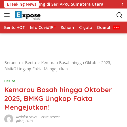
L
Siap Bertarung di Seri APRC Sumatera Utara
Breaking News
Napoli Mas
a
n
g
s
Berita HOT
Info Covid19
Saham
Crypto
Daerah
P
u
n
g
k
e
Beranda
Berita
Kemarau Basah hingga Oktober 2025,
k
BMKG Ungkap Fakta Mengejutkan!
o
n
Berita
t
Kemarau Basah hingga Oktober
e
n
2025, BMKG Ungkap Fakta
Mengejutkan!
Redaksi News
-
Berita Terkini
Juli 8, 2025