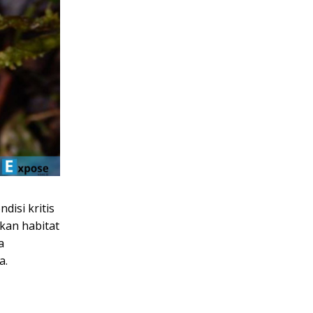
isi kritis
kan habitat
a
a.