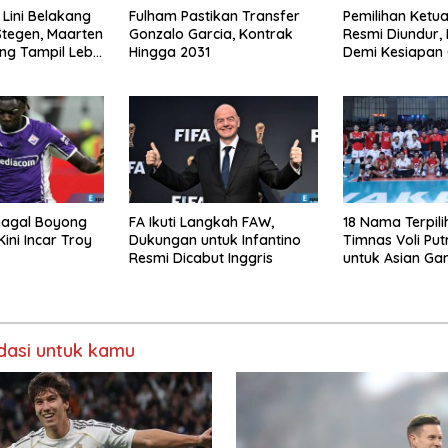
 Lini Belakang
Fulham Pastikan Transfer
Pemilihan Ketua
Stegen, Maarten
Gonzalo Garcia, Kontrak
Resmi Diundur, 
ng Tampil Lebih
Hingga 2031
Demi Kesiapan 
Gagal Boyong
FA Ikuti Langkah FAW,
18 Nama Terpili
ini Incar Troy
Dukungan untuk Infantino
Timnas Voli Put
Resmi Dicabut Inggris
untuk Asian G
asi untuk kamu