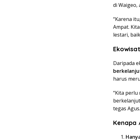
di Waigeo, 
“Karena it
Ampat. Kit
lestari, bai
Ekowisat
Daripada e
berkelanju
harus meru
“Kita perl
berkelanju
tegas Agus
Kenapa A
Hanya