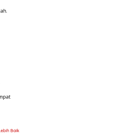
ah.
.
Ampat
Lebih Baik