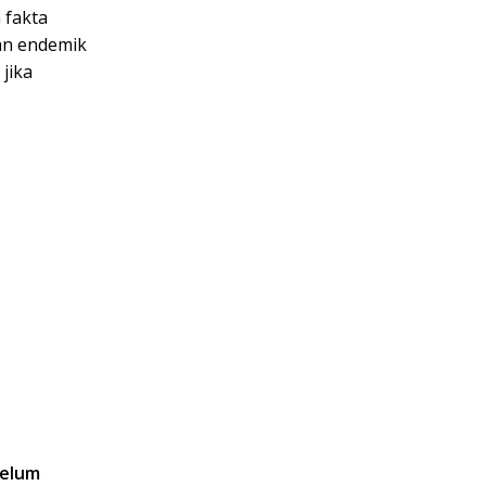
 fakta
an endemik
 jika
elum