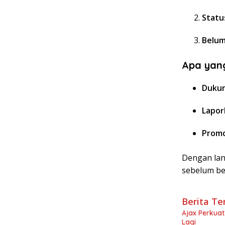
Statu
Belum
Apa yang
Dukun
Lapor
Promo
Dengan lan
sebelum be
Berita Te
Ajax Perkuat
Lagi