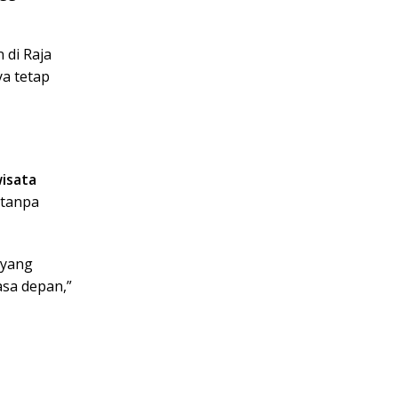
 di Raja
a tetap
isata
 tanpa
 yang
asa depan,”