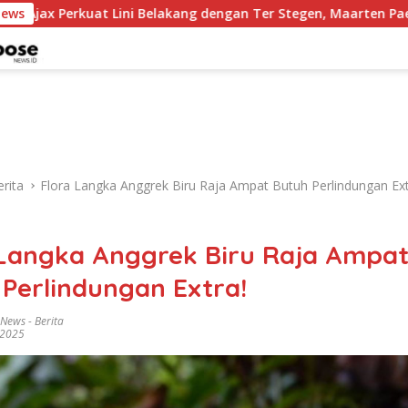
t Lini Belakang dengan Ter Stegen, Maarten Paes Ditantang Tam
News
rita
Flora Langka Anggrek Biru Raja Ampat Butuh Perlindungan Ext
 Langka Anggrek Biru Raja Ampa
Perlindungan Extra!
 News
-
Berita
 2025