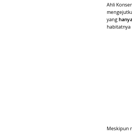
Ahli Konse
mengejutka
yang
hanya
habitatnya 
Meskipun n