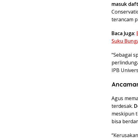
masuk daft
Conservati
terancam p
Baca Juga:
Suku Bung
“Sebagai sp
perlindunga
IPB Univers
Ancaman 
Agus memap
terdesak.
D
meskipun t
bisa berda
“Kerusakan