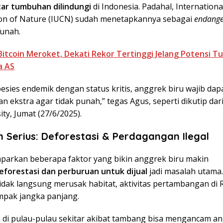
ar tumbuhan dilindungi
di Indonesia. Padahal, Internationa
on of Nature (IUCN) sudah menetapkannya sebagai
endang
unah.
Bitcoin Meroket, Dekati Rekor Tertinggi Jelang Potensi T
a AS
esies endemik dengan status kritis, anggrek biru wajib dap
n ekstra agar tidak punah,” tegas Agus, seperti dikutip dari 
ity, Jumat (27/6/2025).
Serius: Deforestasi & Perdagangan Ilegal
arkan beberapa faktor yang bikin anggrek biru makin
eforestasi dan perburuan untuk dijual
jadi masalah utama. 
idak langsung merusak habitat, aktivitas pertambangan di 
mpak jangka panjang.
 di pulau-pulau sekitar akibat tambang bisa mengancam an