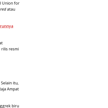
l Union for
ered
atau
urunnya
at
rilis resmi
Selain itu,
Raja Ampat
ggrek biru