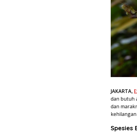
JAKARTA,
E
dan butuh a
dan marakn
kehilangan 
Spesies