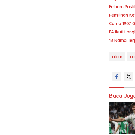
Fulham Pasti
Pemilihan Ke
Como 1907 Ga
FA Ikuti Lan
18 Nama Terp
alam
ra
Baca Jug