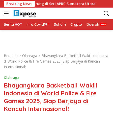
L
 Siap Bertarung di Seri APRC Sumatera Utara
Breaking News
Napoli M
a
n
g
s
Berita HOT
Info Covid19
Saham
Crypto
Daerah
P
u
n
g
k
e
Beranda
Olahraga
Bhayangkara Basketball Wakili Indonesia
k
di World Police & Fire Games 2025, Siap Berjaya di Kancah
o
Internasional!
n
t
Olahraga
e
Bhayangkara Basketball Wakili
n
Indonesia di World Police & Fire
Games 2025, Siap Berjaya di
Kancah Internasional!