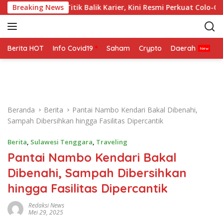
L
nia 2026 Jadi Titik Balik Karier, Kini Resmi Perkuat Colo-Colo
Breaking News
a
n
g
s
Berita HOT
Info Covid19
Saham
Crypto
Daerah
P
u
n
g
k
e
Beranda
Berita
Pantai Nambo Kendari Bakal Dibenahi,
k
Sampah Dibersihkan hingga Fasilitas Dipercantik
o
n
Berita
,
Sulawesi Tenggara
,
Traveling
t
Pantai Nambo Kendari Bakal
e
n
Dibenahi, Sampah Dibersihkan
hingga Fasilitas Dipercantik
Redaksi News
Mei 29, 2025