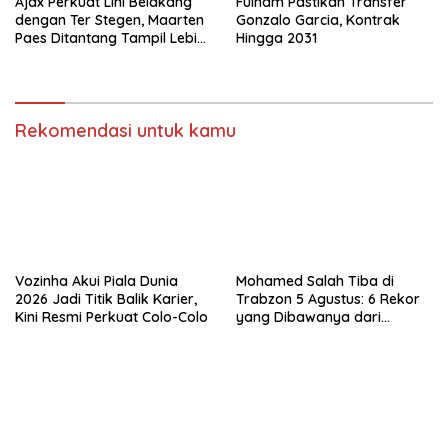
Ajax Perkuat Lini Belakang
Fulham Pastikan Transfer
dengan Ter Stegen, Maarten
Gonzalo Garcia, Kontrak
Paes Ditantang Tampil Lebih
Hingga 2031
Baik Lagi
Rekomendasi untuk kamu
Vozinha Akui Piala Dunia
Mohamed Salah Tiba di
2026 Jadi Titik Balik Karier,
Trabzon 5 Agustus: 6 Rekor
Kini Resmi Perkuat Colo-Colo
yang Dibawanya dari
Liverpool ke Turkiye