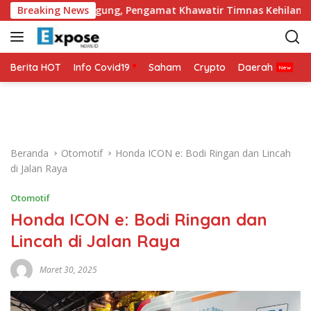
L
i Tulang Punggung, Pengamat Khawatir Timnas Kehilangan Ar
Breaking News
a
n
g
s
Berita HOT
Info Covid19
Saham
Crypto
Daerah
P
u
n
g
k
e
Beranda
Otomotif
Honda ICON e: Bodi Ringan dan Lincah
k
di Jalan Raya
o
n
Otomotif
t
Honda ICON e: Bodi Ringan dan
e
n
Lincah di Jalan Raya
Maret 30, 2025