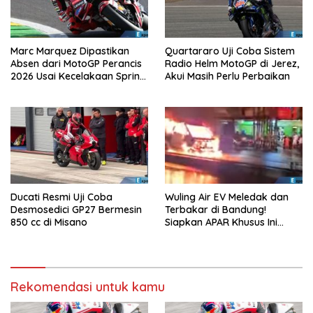
Marc Marquez Dipastikan
Quartararo Uji Coba Sistem
Absen dari MotoGP Perancis
Radio Helm MotoGP di Jerez,
2026 Usai Kecelakaan Sprint
Akui Masih Perlu Perbaikan
Race
Ducati Resmi Uji Coba
Wuling Air EV Meledak dan
Desmosedici GP27 Bermesin
Terbakar di Bandung!
850 cc di Misano
Siapkan APAR Khusus Ini
Sekarang!
Rekomendasi untuk kamu