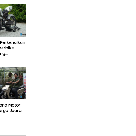
Perkenalkan
perbike
ang
dana Motor
Karya Juara