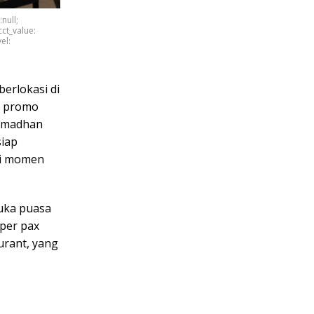
:null;
cct_value:
el:
erlokasi di
n promo
Ramadhan
siap
ti momen
uka puasa
 per pax
urant, yang