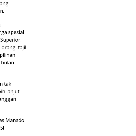
yang
n.
a
ga spesial
Superior,
rang, tajil
pilihan
 bulan
n tak
ih lanjut
langgan
mas Manado
5!