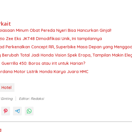
rkait
ebiasaan Minum Obat Pereda Nyeri Bisa Hancurkan Ginjal!
o Zee Eks JKT48 Dimodifikasi Unik, Ini tampilannya
d Perkenalkan Concept RR, Superbike Masa Depan yang Menggo
Berubah Total Jadi Honda Vision Spek Eropa, Tampilan Makin Ele
 Guerrilla 450: Boros atau irit untuk Harian?
erdana Motor Listrik Honda Karya Juara HMC
 Hotel
 Ginting
Editor: Redaksi
a