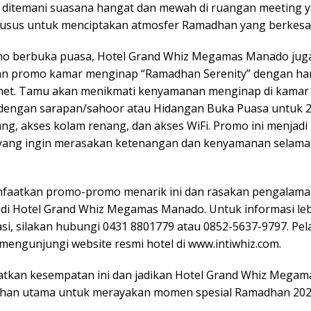
ditemani suasana hangat dan mewah di ruangan meeting 
husus untuk menciptakan atmosfer Ramadhan yang berkesa
mo berbuka puasa, Hotel Grand Whiz Megamas Manado jug
 promo kamar menginap “Ramadhan Serenity” dengan har
net. Tamu akan menikmati kenyamanan menginap di kamar 
 dengan sarapan/sahoor atau Hidangan Buka Puasa untuk 2 o
ng, akses kolam renang, dan akses WiFi. Promo ini menjadi 
 yang ingin merasakan ketenangan dan kenyamanan selama
faatkan promo-promo menarik ini dan rasakan pengalama
 di Hotel Grand Whiz Megamas Manado. Untuk informasi leb
asi, silakan hubungi 0431 8801779 atau 0852-5637-9797. Pe
mengunjungi website resmi hotel di www.intiwhiz.com.
atkan kesempatan ini dan jadikan Hotel Grand Whiz Mega
lihan utama untuk merayakan momen spesial Ramadhan 202