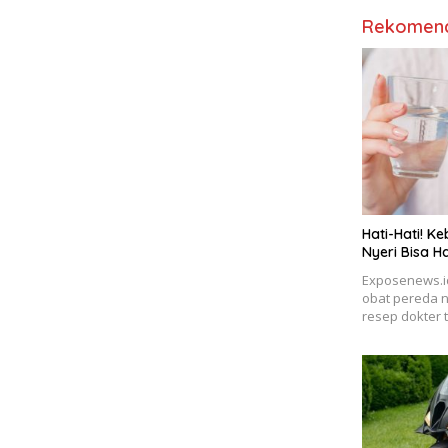
Rekomend
Hati-Hati! 
Nyeri Bisa H
Exposenews.i
obat pereda n
resep dokter 