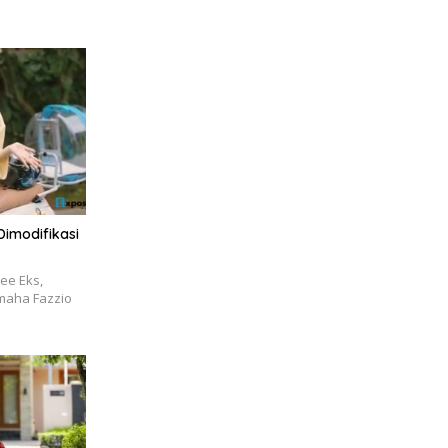
imodifikasi
ee Eks,
maha Fazzio