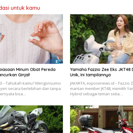
asi untuk kamu
Kebiasaan Minum Obat Pereda
Yamaha Fazzio Zee Eks JKT48 D
ancurkan Ginjal!
Unik, Ini tampilannya
d – Tahukah kamu? Mengonsumsi
JAKARTA, exposenews.id – Fazzio Z
yeri secara berlebihan dan tanpa
mantan member JKT48, memilih Ya
ternyata bisa…
Hybrid sebagai teman setia…