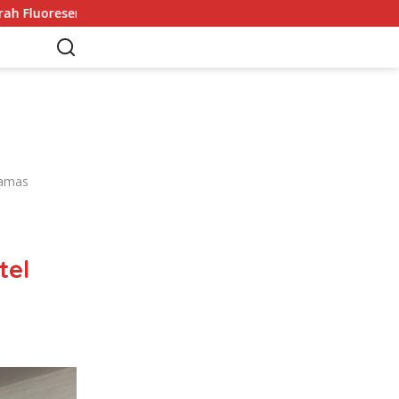
Sorotan
Adrien Kaiser Puas dengan Perak di Asian Open
gamas
tel