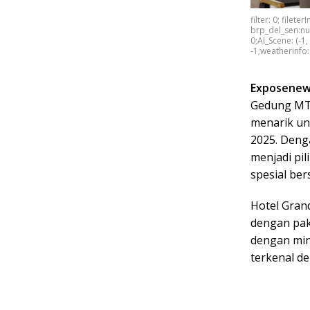
filter: 0; filet
brp_del_sen:nul
0;AI_Scene: (-1
-1;weatherinfo:
Exposenew
Gedung MT
menarik un
2025. Denga
menjadi pi
spesial be
Hotel Gra
dengan pake
dengan min
terkenal d