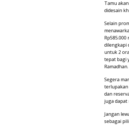
Tamu akan 
didesain k
Selain pro
menawarkan
Rp585.000 
dilengkapi
untuk 2 ora
tepat bagi
Ramadhan.
Segera man
terlupakan
dan reserv
juga dapat 
Jangan lew
sebagai pi