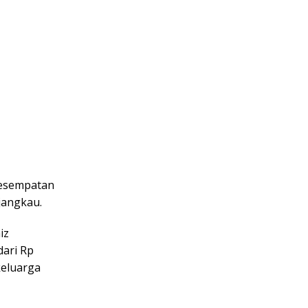
kesempatan
jangkau.
iz
ari Rp
keluarga