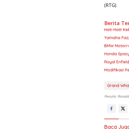
(RTG)
Berita Te
Hati-Hati! K
Yamaha Fazzi
BMW Motorra
Honda Spacy 
Royal Enfield
Modifikasi P
Grand Whiz
Penulis: Ronald
Baca Jug