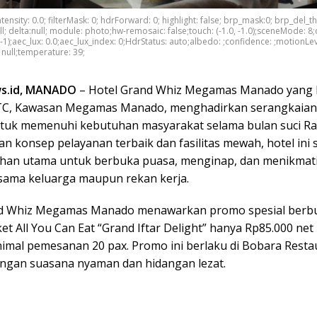
erIntensity: 0.0; filterMask: 0; hdrForward: 0; highlight: false; brp_mask:0; brp_del_th
l; delta:null; module: photo;hw-remosaic: false;touch: (-1.0, -1.0);sceneMode: 8;
, -1);aec_lux: 0.0;aec_lux_index: 0;HdrStatus: auto;albedo: ;confidence: ;motionLev
 null;temperature: 39;
s.id, MANADO
– Hotel Grand Whiz Megamas Manado yang b
C, Kawasan Megamas Manado, menghadirkan serangkaia
tuk memenuhi kebutuhan masyarakat selama bulan suci 
n konsep pelayanan terbaik dan fasilitas mewah, hotel ini 
lihan utama untuk berbuka puasa, menginap, dan menikma
rsama keluarga maupun rekan kerja.
nd Whiz Megamas Manado menawarkan promo spesial berb
t All You Can Eat “Grand Iftar Delight” hanya Rp85.000 net
imal pemesanan 20 pax. Promo ini berlaku di Bobara Resta
engan suasana nyaman dan hidangan lezat.