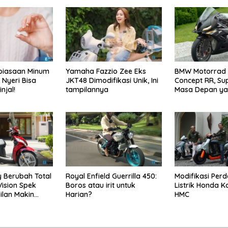
ebiasaan Minum
Yamaha Fazzio Zee Eks
BMW Motorrad 
Nyeri Bisa
JKT48 Dimodifikasi Unik, Ini
Concept RR, Su
njal!
tampilannya
Masa Depan y
Menggoda
 Berubah Total
Royal Enfield Guerrilla 450:
Modifikasi Per
ision Spek
Boros atau irit untuk
Listrik Honda 
ilan Makin
Harian?
HMC