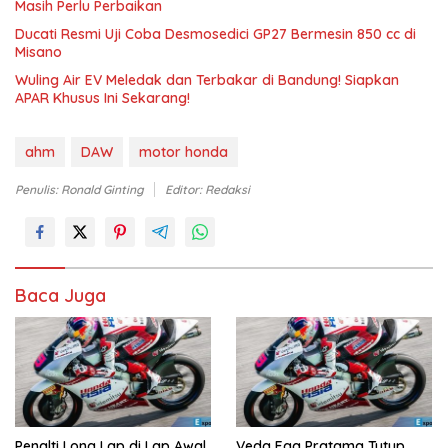
Masih Perlu Perbaikan
Ducati Resmi Uji Coba Desmosedici GP27 Bermesin 850 cc di
Misano
Wuling Air EV Meledak dan Terbakar di Bandung! Siapkan
APAR Khusus Ini Sekarang!
ahm
DAW
motor honda
Penulis: Ronald Ginting
Editor: Redaksi
Baca Juga
Penalti Long Lap di Lap Awal,
Veda Ega Pratama Tutup