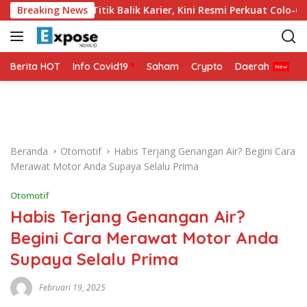
L
 2026 Jadi Titik Balik Karier, Kini Resmi Perkuat Colo-Colo
Breaking News
a
n
g
s
Berita HOT
Info Covid19
Saham
Crypto
Daerah
P
u
n
g
k
e
Beranda
Otomotif
Habis Terjang Genangan Air? Begini Cara
k
Merawat Motor Anda Supaya Selalu Prima
o
n
Otomotif
t
Habis Terjang Genangan Air?
e
n
Begini Cara Merawat Motor Anda
Supaya Selalu Prima
Februari 19, 2025