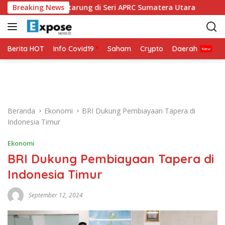
L
DMO Siap Bertarung di Seri APRC Sumatera Utara
Breaking News
Napol
a
n
g
s
Berita HOT
Info Covid19
Saham
Crypto
Daerah
P
u
n
g
k
e
Beranda
Ekonomi
BRI Dukung Pembiayaan Tapera di
k
Indonesia Timur
o
n
Ekonomi
t
BRI Dukung Pembiayaan Tapera di
e
n
Indonesia Timur
September 12, 2024