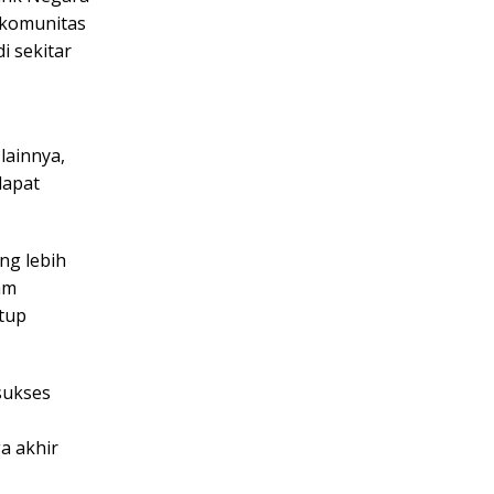
 komunitas
i sekitar
lainnya,
dapat
ng lebih
am
tup
sukses
a akhir