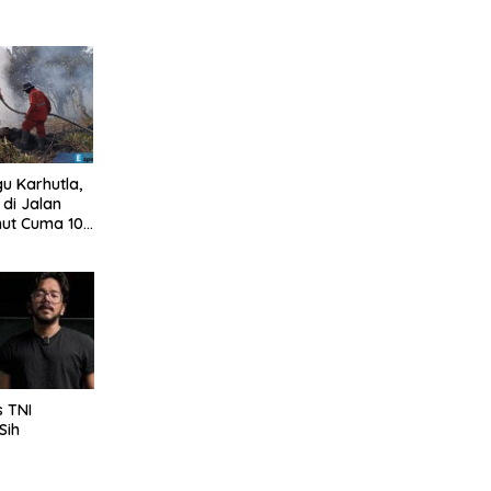
u Karhutla,
di Jalan
mut Cuma 10
s TNI
Sih