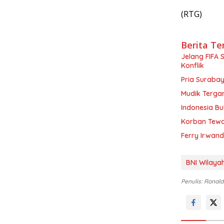
(RTG)
Berita Te
Jelang FIFA 
Konflik
Pria Surabay
Mudik Tergan
Indonesia Bu
Korban Tewas
Ferry Irwand
BNI Wilaya
Penulis: Ronald