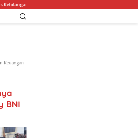
rah Tanpanya
Denilson Junior Resmi Bergabung denga
an Keuangan
nya
y BNI