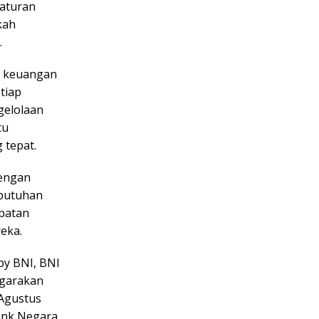
gaturan
kah
.
s keuangan
tiap
gelolaan
tu
 tepat.
engan
ebutuhan
patan
eka.
by BNI, BNI
ggarakan
Agustus
Bank Negara