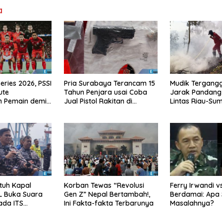
a
eries 2026, PSSI
Pria Surabaya Terancam 15
Mudik Tergangg
ute
Tahun Penjara usai Coba
Jarak Pandang 
n Pemain demi
Jual Pistol Rakitan di
Lintas Riau-Su
 Konflik
Bangkalan
Meter
tuh Kapal
Korban Tewas “Revolusi
Ferry Irwandi v
L Buka Suara
Gen Z” Nepal Bertambah!,
Berdamai: Apa 
ada ITS
Ini Fakta-fakta Terbarunya
Masalahnya?