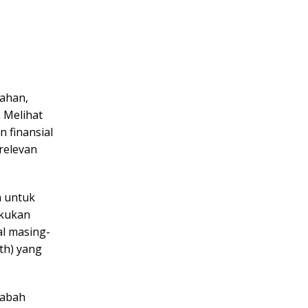
ahan,
 Melihat
 finansial
relevan
n untuk
akukan
al masing-
th) yang
sabah