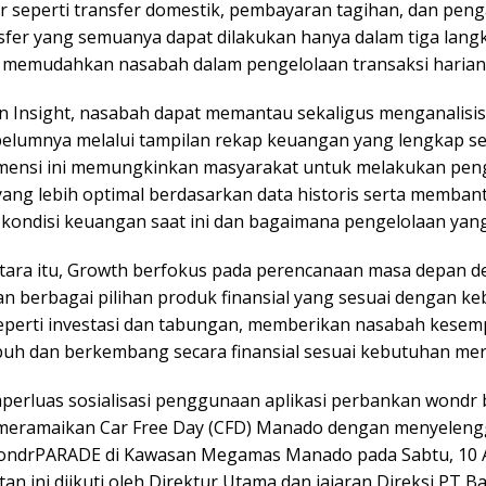
ur seperti transfer domestik, pembayaran tagihan, dan pen
nsfer yang semuanya dapat dilakukan hanya dalam tiga lang
 memudahkan nasabah dalam pengelolaan transaksi harian
nsight, nasabah dapat memantau sekaligus menganalisi
elumnya melalui tampilan rekap keuangan yang lengkap se
imensi ini memungkinkan masyarakat untuk melakukan pen
ang lebih optimal berdasarkan data historis serta memban
ondisi keuangan saat ini dan bagaimana pengelolaan yang
ra itu, Growth berfokus pada perencanaan masa depan d
n berbagai pilihan produk finansial yang sesuai dengan k
eperti investasi dan tabungan, memberikan nasabah kesem
uh dan berkembang secara finansial sesuai kebutuhan mer
erluas sosialisasi penggunaan aplikasi perbankan wondr 
 meramaikan Car Free Day (CFD) Manado dengan menyelen
ondrPARADE di Kawasan Megamas Manado pada Sabtu, 10 
tan ini diikuti oleh Direktur Utama dan jajaran Direksi PT 