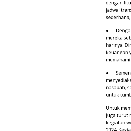
dengan fit
jadwal tra
sederhana,
● Dengan I
mereka seb
harinya. D
keuangan y
memahami k
● Sementa
menyediaka
nasabah, s
untuk tumb
Untuk memp
juga turut
kegiatan w
2024. Kegia