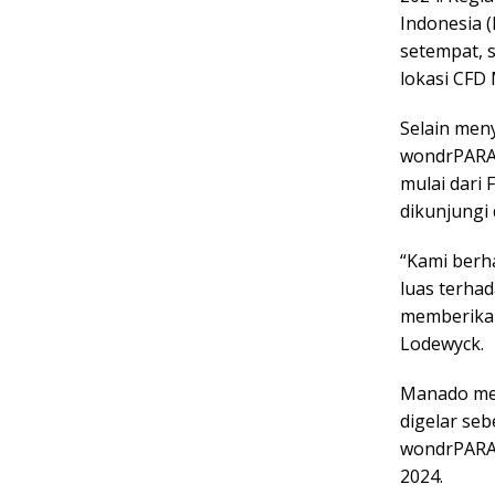
Indonesia 
setempat, 
lokasi CFD
Selain men
wondrPARAD
mulai dari
dikunjungi
“Kami berha
luas terha
memberikan
Lodewyck.
Manado men
digelar se
wondrPARAD
2024.