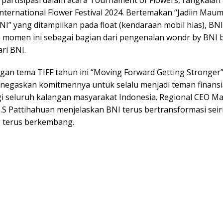
partisipasi dalam acara Tournament of Flowers, rangkaian 
ternational Flower Festival 2024. Bertemakan “Jadiin Ma
I” yang ditampilkan pada float (kendaraan mobil hias), BNI
 momen ini sebagai bagian dari pengenalan wondr by BNI 
ri BNI.
ngan tema TIFF tahun ini “Moving Forward Getting Stronger”
negaskan komitmennya untuk selalu menjadi teman finansi
gi seluruh kalangan masyarakat Indonesia. Regional CEO M
.S Pattihahuan menjelaskan BNI terus bertransformasi seir
ng terus berkembang.