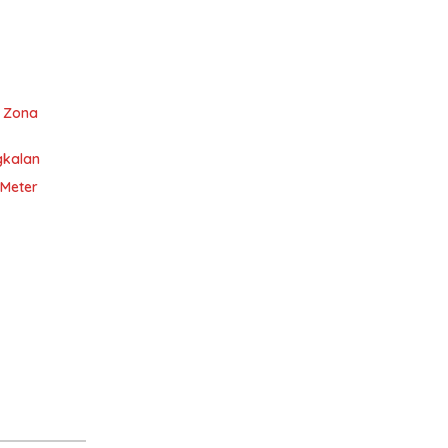
i Zona
gkalan
 Meter