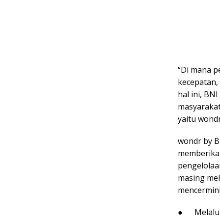
“Di mana p
kecepatan,
hal ini, B
masyarakat
yaitu wondr
wondr by BN
memberikan
pengelolaa
masing mela
mencermink
● Melalui