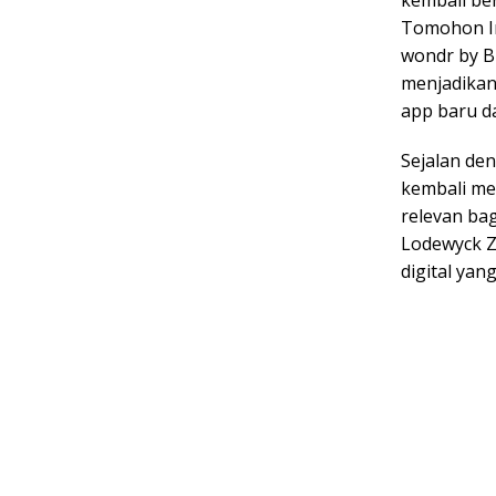
kembali ber
Tomohon In
wondr by BN
menjadikan
app baru da
Sejalan de
kembali me
relevan ba
Lodewyck Z
digital ya