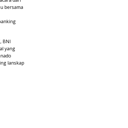
acara dari
umu bersama
banking
, BNI
al yang
anado
ing lanskap