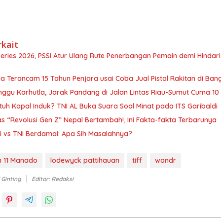
rkait
Series 2026, PSSI Atur Ulang Rute Penerbangan Pemain demi Hindar
a Terancam 15 Tahun Penjara usai Coba Jual Pistol Rakitan di Ban
ggu Karhutla, Jarak Pandang di Jalan Lintas Riau-Sumut Cuma 10
tuh Kapal Induk? TNI AL Buka Suara Soal Minat pada ITS Garibaldi
 “Revolusi Gen Z” Nepal Bertambah!, Ini Fakta-fakta Terbarunya
i vs TNI Berdamai: Apa Sih Masalahnya?
h 11 Manado
lodewyck pattihauan
tiff
wondr
 Ginting
Editor: Redaksi