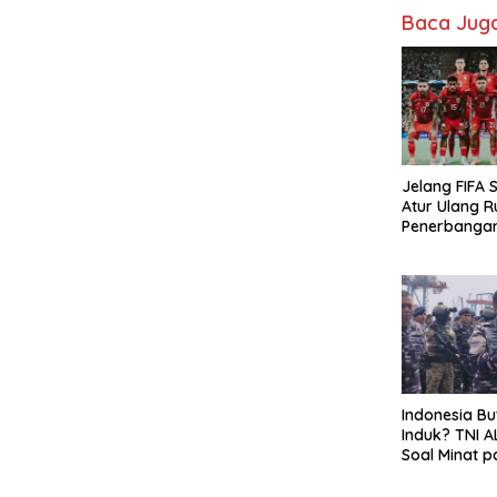
Baca Jug
Jelang FIFA S
Atur Ulang R
Penerbanga
Hindari Zona
Indonesia Bu
Induk? TNI A
Soal Minat p
Garibaldi