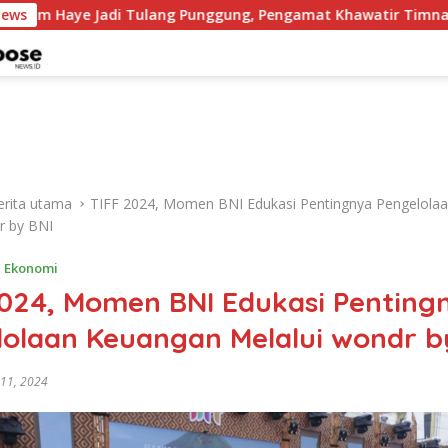
di Tulang Punggung, Pengamat Khawatir Timnas Kehilangan A
News
erita utama
TIFF 2024, Momen BNI Edukasi Pentingnya Pengelola
r by BNI
,
Ekonomi
2024, Momen BNI Edukasi Penting
lolaan Keuangan Melalui wondr b
 11, 2024