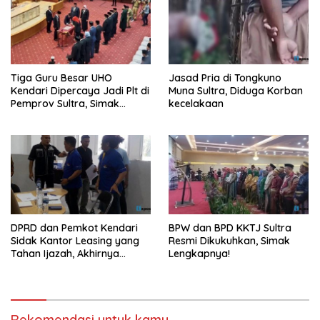
Tiga Guru Besar UHO
Jasad Pria di Tongkuno
Kendari Dipercaya Jadi Plt di
Muna Sultra, Diduga Korban
Pemprov Sultra, Simak
kecelakaan
Infonya
DPRD dan Pemkot Kendari
BPW dan BPD KKTJ Sultra
Sidak Kantor Leasing yang
Resmi Dikukuhkan, Simak
Tahan Ijazah, Akhirnya
Lengkapnya!
Dikembalikan!
Rekomendasi untuk kamu