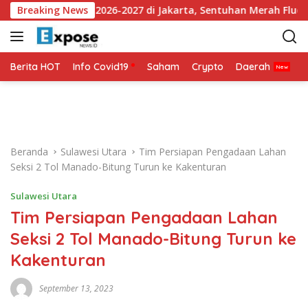
L
ersey Ketiga 2026-2027 di Jakarta, Sentuhan Merah Fluoresen Ja
Breaking News
a
n
g
s
Berita HOT
Info Covid19
Saham
Crypto
Daerah
P
u
n
g
k
e
Beranda
Sulawesi Utara
Tim Persiapan Pengadaan Lahan
k
Seksi 2 Tol Manado-Bitung Turun ke Kakenturan
o
n
Sulawesi Utara
t
Tim Persiapan Pengadaan Lahan
e
n
Seksi 2 Tol Manado-Bitung Turun ke
Kakenturan
September 13, 2023