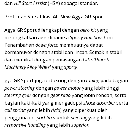
dan
Hill Start Asssist
(HSA) sebagai standar.
Profil dan Spesifikasi All-New Agya GR Sport
Agya GR Sport dilengkapi dengan
aero kit
yang
meningkatkan aerodinamika
Sporty Hatchback
ini.
Penambahan
down force
membuatnya dapat
bermanuver dengan stabil dan lincah. Semakin stabil
dan memikat dengan pemasangan
GR-S 15-inch
Machinery Alloy Wheel
yang
sporty
.
gya GR Sport juga didukung dengan
tuning
pada bagian
power steering
dengan
power motor
yang lebih tinggi,
steering gear
dengan
gear ratio
yang lebih rendah, serta
bagian kaki-kaki yang mengadopsi
shock absorber
serta
coil spring
yang lebih
rigid
, yang diperkuat oleh
penggunaan
sport tires
untuk
steering
yang lebih
responsive handling
yang lebih
superior
.