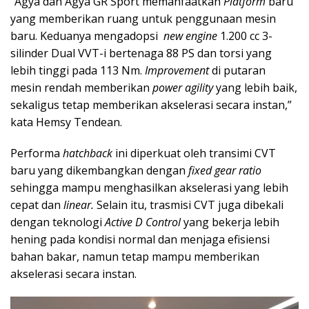
“Agya dan Agya GR Sport memanfaatkan
Platform
baru
yang memberikan ruang untuk penggunaan mesin
baru. Keduanya mengadopsi
new engine
1.200 cc 3-
silinder Dual VVT-i bertenaga 88 PS dan torsi yang
lebih tinggi pada 113 Nm.
Improvement
di putaran
mesin rendah memberikan
power agility
yang lebih baik,
sekaligus tetap memberikan akselerasi secara instan,”
kata Hemsy Tendean.
Performa
hatchback
ini diperkuat oleh transimi CVT
baru yang dikembangkan dengan
fixed gear ratio
sehingga mampu menghasilkan akselerasi yang lebih
cepat dan
linear.
Selain itu, trasmisi CVT juga dibekali
dengan teknologi
Active D Control
yang bekerja lebih
hening pada kondisi normal dan menjaga efisiensi
bahan bakar, namun tetap mampu memberikan
akselerasi secara instan.