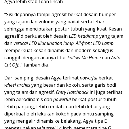
Agya lebih stabil dan lincah.
“Sisi depannya tampil agresif berkat desain bumper
yang tajam dan volume yang padat serta lebar
sehingga menciptakan postur tubuh yang kuat. Kesan
agresif diperkuat oleh desain
LED headlamp
yang tajam
dan
vertical LED illumination lamp
.
All-front LED Lamp
memperkuat kesan dinamis dan modern sekaligus
canggih dengan adanya fitur
Follow Me Home
dan
Auto
Cut Off.
,” tambah dia.
Dari samping, desain Agya terlihat
powerful
berkat
wheel arches
yang besar dan kokoh, serta garis bodi
yang tajam dan agresif.
Entry Hatchback
ini juga terlihat
lebih aerodinamis dan
powerful
berkat postur tubuh
lebih panjang, lebih rendah, dan lebih lebar yang
diperkuat oleh lekukan kokoh pada pintu samping
yang mengalir dinamis ke belakang. Agya tipe E
menggunakan
velg steel
14 inch, sementara tipe G