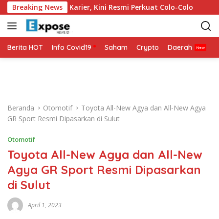
L
itik Balik Karier, Kini Resmi Perkuat Colo-Colo
Breaking News
Mohamed 
a
n
g
s
Berita HOT
Info Covid19
Saham
Crypto
Daerah
P
u
n
g
k
e
Beranda
Otomotif
Toyota All-New Agya dan All-New Agya
k
GR Sport Resmi Dipasarkan di Sulut
o
n
Otomotif
t
Toyota All-New Agya dan All-New
e
n
Agya GR Sport Resmi Dipasarkan
di Sulut
April 1, 2023