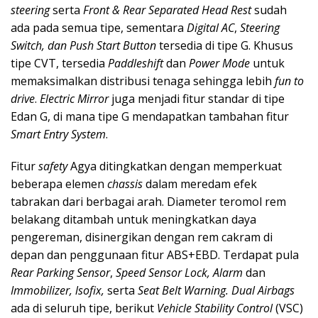
steering
serta
Front & Rear Separated Head Rest
sudah
ada pada semua tipe, sementara
Digital AC
,
Steering
Switch, dan Push Start Button
tersedia di tipe G. Khusus
tipe CVT, tersedia
Paddleshift
dan
Power Mode
untuk
memaksimalkan distribusi tenaga sehingga lebih
fun to
drive
.
Electric Mirror
juga menjadi fitur standar di tipe
Edan G, di mana tipe G mendapatkan tambahan fitur
Smart Entry System
.
Fitur
safety
Agya ditingkatkan dengan memperkuat
beberapa elemen
chassis
dalam meredam efek
tabrakan dari berbagai arah. Diameter teromol rem
belakang ditambah untuk meningkatkan daya
pengereman, disinergikan dengan rem cakram di
depan dan penggunaan fitur ABS+EBD. Terdapat pula
Rear Parking Sensor
,
Speed Sensor Lock,
Alarm
dan
Immobilizer, lsofix,
serta
Seat Belt Warning. Dual Airbags
ada di seluruh tipe, berikut
Vehicle Stability Control
(VSC)