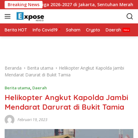
L
an Jersey Ketiga 2026-2027 di Jakarta, Sentuhan Merah Fluorese
Breaking News
a
n
g
s
Berita HOT
Info Covid19
Saham
Crypto
Daerah
P
u
n
g
k
e
Beranda
Berita utama
Helikopter Angkut Kapolda Jambi
k
Mendarat Darurat di Bukit Tamia
o
n
Berita utama
,
Daerah
t
Helikopter Angkut Kapolda Jambi
e
n
Mendarat Darurat di Bukit Tamia
Februari 19, 2023