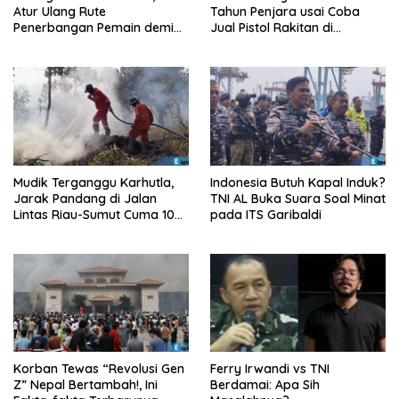
Atur Ulang Rute
Tahun Penjara usai Coba
Penerbangan Pemain demi
Jual Pistol Rakitan di
Hindari Zona Konflik
Bangkalan
Mudik Terganggu Karhutla,
Indonesia Butuh Kapal Induk?
Jarak Pandang di Jalan
TNI AL Buka Suara Soal Minat
Lintas Riau-Sumut Cuma 10
pada ITS Garibaldi
Meter
Korban Tewas “Revolusi Gen
Ferry Irwandi vs TNI
Z” Nepal Bertambah!, Ini
Berdamai: Apa Sih