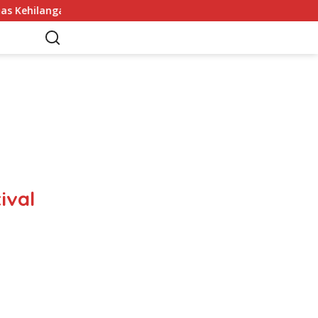
Arah Tanpanya
Denilson Junior Resmi Bergabung denga
ival