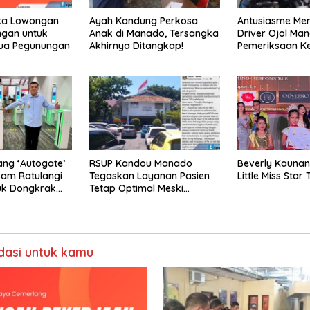
ka Lowongan
Ayah Kandung Perkosa
Antusiasme Me
ingan untuk
Anak di Manado, Tersangka
Driver Ojol Ma
ua Pegunungan
Akhirnya Ditangkap!
Pemeriksaan K
Gratis di Tikala
ang ‘Autogate’
RSUP Kandou Manado
Beverly Kauna
Sam Ratulangi
Tegaskan Layanan Pasien
Little Miss Star
uk Dongkrak
Tetap Optimal Meski
Dihantam Isu Miring
asi untuk kamu