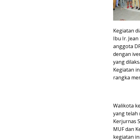
Kegiatan d
Ibu Ir. Jea
anggota D
dengan ive
yang dilak
Kegiatan in
rangka men
Walikota k
yang telah
Kerjurnas 
MUF dan Ke
kegiatan in