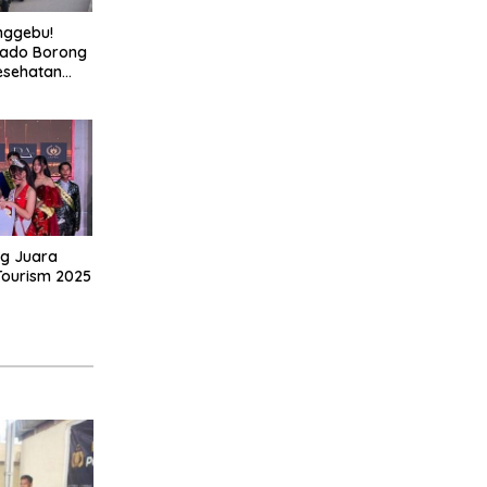
nggebu!
nado Borong
esehatan
ng Juara
 Tourism 2025