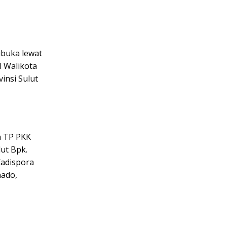
ibuka lewat
 Walikota
insi Sulut
a TP PKK
ut Bpk.
Kadispora
nado,