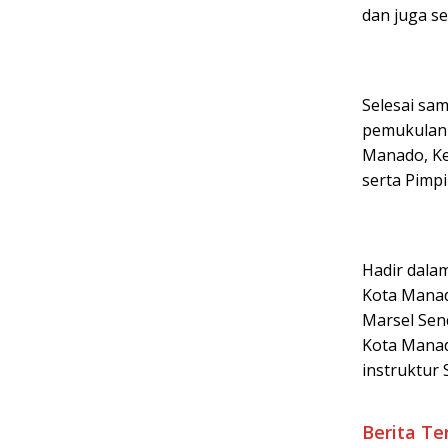
dan juga se
Selesai sam
pemukulan 
Manado, Ke
serta Pimp
Hadir dalam
Kota Manad
Marsel Sen
Kota Manad
instruktur 
Berita Te