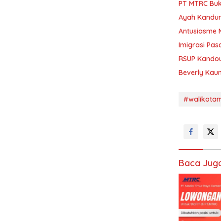
PT MTRC Buk
Ayah Kandun
Antusiasme 
Imigrasi Pa
RSUP Kandou
Beverly Kaun
#walikota
Baca Jug