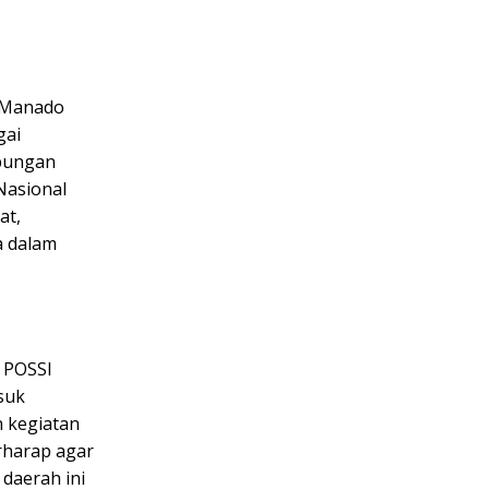
I Manado
gai
bungan
Nasional
at,
a dalam
 POSSI
suk
n kegiatan
rharap agar
 daerah ini