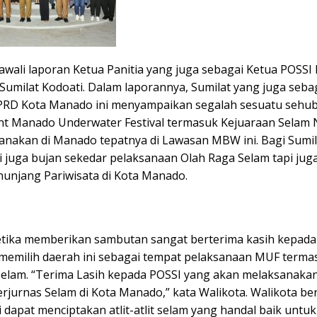
iawali laporan Ketua Panitia yang juga sebagai Ketua POSS
n Sumilat Kodoati. Dalam laporannya, Sumilat yang juga seba
PRD Kota Manado ini menyampaikan segalah sesuatu sehu
nt Manado Underwater Festival termasuk Kejuaraan Selam 
sanakan di Manado tepatnya di Lawasan MBW ini. Bagi Sumil
i juga bujan sekedar pelaksanaan Olah Raga Selam tapi jug
unjang Pariwisata di Kota Manado.
etika memberikan sambutan sangat berterima kasih kepada
 memilih daerah ini sebagai tempat pelaksanaan MUF terma
Selam. “Terima Lasih kepada POSSI yang akan melaksanaka
rjurnas Selam di Kota Manado,” kata Walikota. Walikota be
i dapat menciptakan atlit-atlit selam yang handal baik untuk