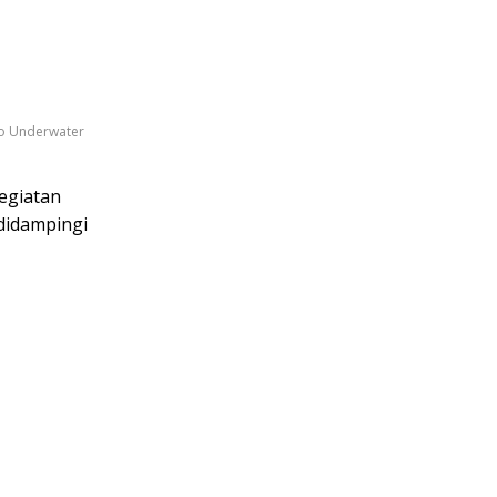
o Underwater
egiatan
didampingi