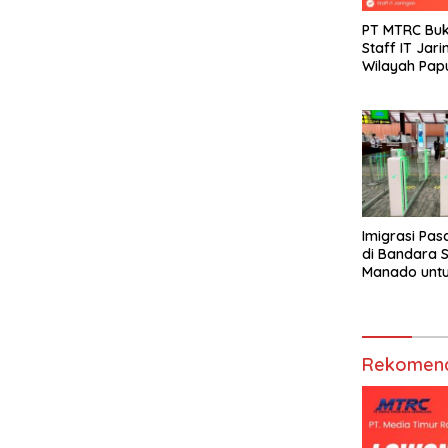
PT MTRC Bu
Staff IT Jar
Wilayah Pap
Imigrasi Pas
di Bandara 
Manado unt
Pariwisata
Rekomend