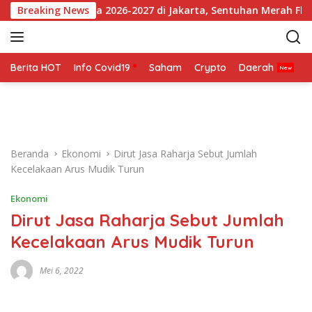
L
an Jersey Ketiga 2026-2027 di Jakarta, Sentuhan Merah Fluorese
Breaking News
a
n
g
s
Berita HOT
Info Covid19
Saham
Crypto
Daerah
P
u
n
g
k
e
Beranda
Ekonomi
Dirut Jasa Raharja Sebut Jumlah
k
Kecelakaan Arus Mudik Turun
o
n
Ekonomi
t
Dirut Jasa Raharja Sebut Jumlah
e
n
Kecelakaan Arus Mudik Turun
Mei 6, 2022