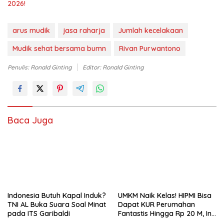
2026!
arus mudik
jasa raharja
Jumlah kecelakaan
Mudik sehat bersama bumn
Rivan Purwantono
Penulis: Ronald Ginting
Editor: Ronald Ginting
Baca Juga
Indonesia Butuh Kapal Induk?
UMKM Naik Kelas! HIPMI Bisa
TNI AL Buka Suara Soal Minat
Dapat KUR Perumahan
pada ITS Garibaldi
Fantastis Hingga Rp 20 M, Ini
Syaratnya!