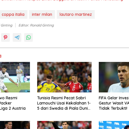
coppa italia
inter milan
lautaro martinez
 Ginting
Editor: Ronald Ginting
a
wo Resmi
Tunisia Resmi Pecat Sabri
FIFA Gelar Inve
Wacker
Lamouchi Usai Kekalahan 1-
Gestur Wasit VA
Liga 2 Austria
5 dari Swedia di Piala Dunia
Tidak Terbukti!
2026