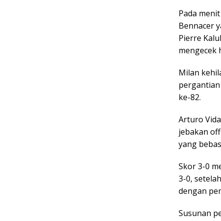
Pada menit
Bennacer y
Pierre Kalu
mengecek ha
Milan kehi
pergantian 
ke-82.
Arturo Vid
jebakan of
yang bebas
Skor 3-0 me
3-0, setel
dengan peme
Susunan p