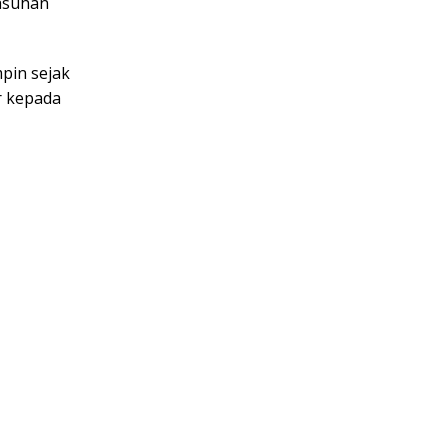
 asuhan
mpin sejak
r kepada