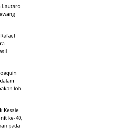
n Lautaro
 gawang
Rafael
ra
sil
Joaquin
 dalam
akan lob.
k Kessie
nit ke-49,
anan pada