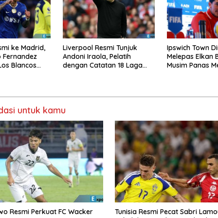
smi ke Madrid,
Liverpool Resmi Tunjuk
Ipswich Town Di
 Fernandez
Andoni Iraola, Pelatih
Melepas Elkan 
Los Blancos
dengan Catatan 18 Laga
Musim Panas M
Tak Terkalahkan d
asi untuk kamu
wo Resmi Perkuat FC Wacker
Tunisia Resmi Pecat Sabri Lamo