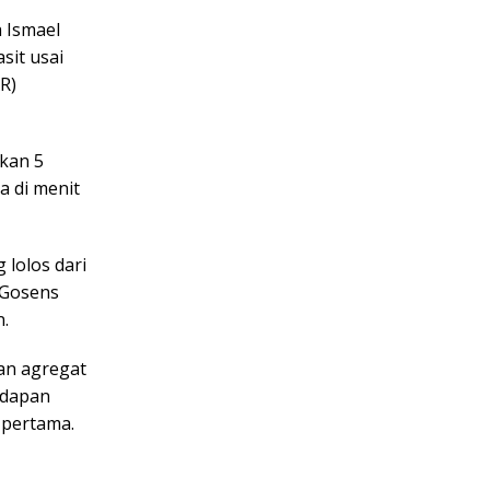
h Ismael
sit usai
R)
kan 5
a di menit
lolos dari
 Gosens
.
gan agregat
adapan
 pertama.