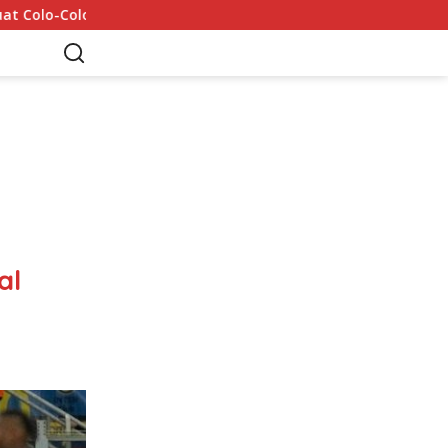
Mohamed Salah Tiba di Trabzon 5 Agustus: 6 Rekor yang Dib
al