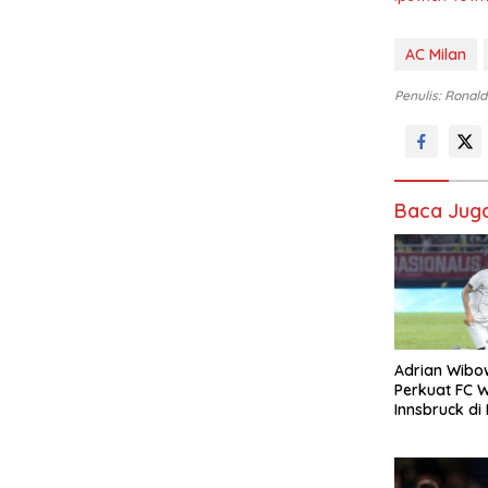
AC Milan
Penulis: Ronald
Baca Jug
Adrian Wibo
Perkuat FC 
Innsbruck di 