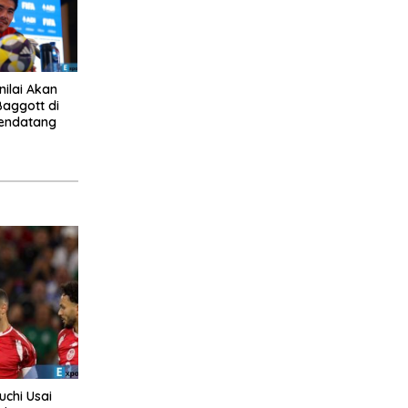
nilai Akan
Baggott di
endatang
uchi Usai