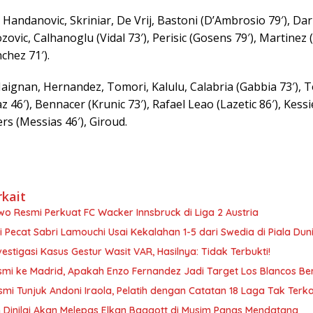
: Handanovic, Skriniar, De Vrij, Bastoni (D’Ambrosio 79′), Da
ozovic, Calhanoglu (Vidal 73′), Perisic (Gosens 79′), Martinez 
chez 71′).
aignan, Hernandez, Tomori, Kalulu, Calabria (Gabbia 73′), T
 46′), Bennacer (Krunic 73′), Rafael Leao (Lazetic 86′), Kessi
s (Messias 46′), Giroud.
rkait
o Resmi Perkuat FC Wacker Innsbruck di Liga 2 Austria
i Pecat Sabri Lamouchi Usai Kekalahan 1-5 dari Swedia di Piala Dun
vestigasi Kasus Gestur Wasit VAR, Hasilnya: Tidak Terbukti!
smi ke Madrid, Apakah Enzo Fernandez Jadi Target Los Blancos Be
smi Tunjuk Andoni Iraola, Pelatih dengan Catatan 18 Laga Tak Terk
 Dinilai Akan Melepas Elkan Baggott di Musim Panas Mendatang