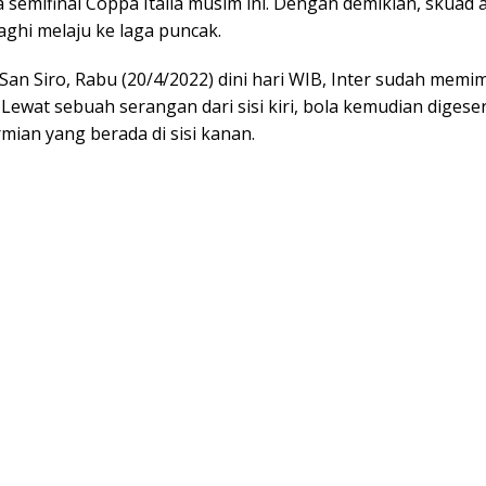
a semifinal Coppa Italia musim ini. Dengan demikian, skuad
aghi melaju ke laga puncak.
San Siro, Rabu (20/4/2022) dini hari WIB, Inter sudah memi
 Lewat sebuah serangan dari sisi kiri, bola kemudian digese
mian yang berada di sisi kanan.