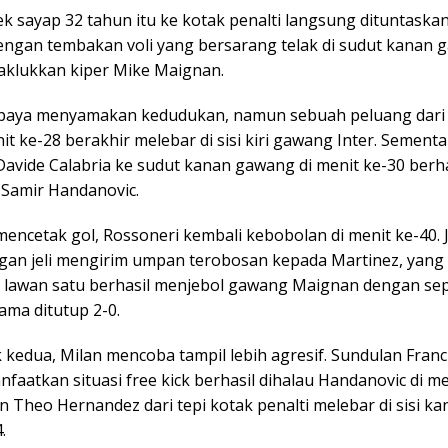
k sayap 32 tahun itu ke kotak penalti langsung dituntaska
engan tembakan voli yang bersarang telak di sudut kanan
aklukkan kiper Mike Maignan.
paya menyamakan kedudukan, namun sebuah peluang dari 
it ke-28 berakhir melebar di sisi kiri gawang Inter. Sementa
avide Calabria ke sudut kanan gawang di menit ke-30 berha
Samir Handanovic.
encetak gol, Rossoneri kembali kebobolan di menit ke-40. 
gan jeli mengirim umpan terobosan kepada Martinez, yang
tu lawan satu berhasil menjebol gawang Maignan dengan sep
ama ditutup 2-0.
kedua, Milan mencoba tampil lebih agresif. Sundulan Franc
aatkan situasi free kick berhasil dihalau Handanovic di me
n Theo Hernandez dari tepi kotak penalti melebar di sisi k
.