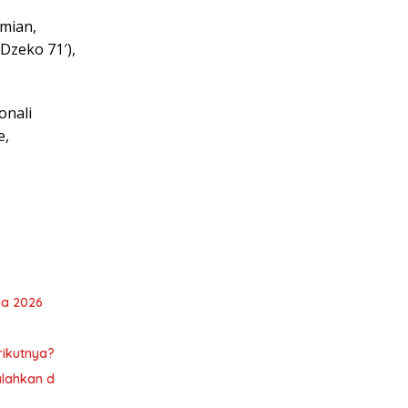
rmian,
(Dzeko 71′),
onali
e,
ia 2026
rikutnya?
alahkan d