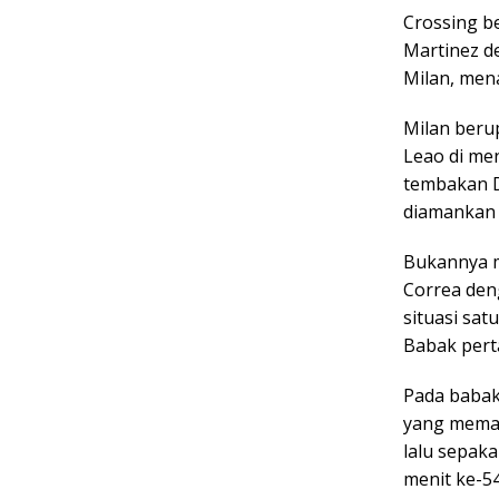
Crossing be
Martinez d
Milan, men
Milan beru
Leao di men
tembakan D
diamankan 
Bukannya m
Correa den
situasi sa
Babak pert
Pada babak 
yang memanf
lalu sepaka
menit ke-54