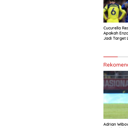
Cucurella Re
Apakah Enzo
Jadi Target 
Berikutnya?
Rekomend
Adrian Wibo