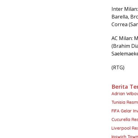
Inter Milan
Barella, Br
Correa (San
AC Milan: M
(Brahim Diaz
Saelemaeker
(RTG)
Berita Te
Adrian Wibow
Tunisia Resm
FIFA Gelar In
Cucurella Re
Liverpool Re
Ipswich Town