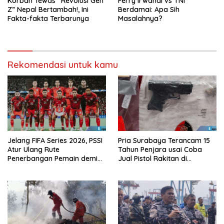
Korban Tewas “Revolusi Gen
Ferry Irwandi vs TNI
Z” Nepal Bertambah!, Ini
Berdamai: Apa Sih
Fakta-fakta Terbarunya
Masalahnya?
Rekomendasi untuk kamu
Jelang FIFA Series 2026, PSSI
Pria Surabaya Terancam 15
Atur Ulang Rute
Tahun Penjara usai Coba
Penerbangan Pemain demi
Jual Pistol Rakitan di
Hindari Zona Konflik
Bangkalan