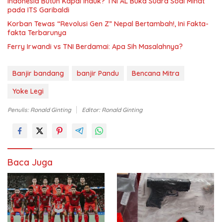
Indonesia Butuh Kapal Induk? TNI AL Buka Suara Soal Minat
pada ITS Garibaldi
Korban Tewas “Revolusi Gen Z” Nepal Bertambah!, Ini Fakta-
fakta Terbarunya
Ferry Irwandi vs TNI Berdamai: Apa Sih Masalahnya?
Banjir bandang
banjir Pandu
Bencana Mitra
Yoke Legi
Penulis: Ronald Ginting
Editor: Ronald Ginting
Baca Juga