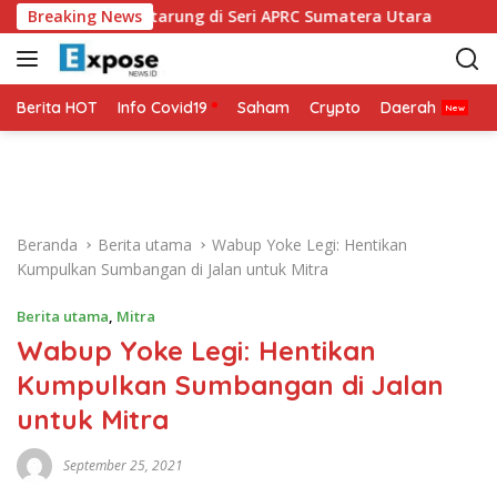
L
DMO Siap Bertarung di Seri APRC Sumatera Utara
Breaking News
Napol
a
n
g
s
Berita HOT
Info Covid19
Saham
Crypto
Daerah
P
u
n
g
k
e
Beranda
Berita utama
Wabup Yoke Legi: Hentikan
k
Kumpulkan Sumbangan di Jalan untuk Mitra
o
n
Berita utama
,
Mitra
t
Wabup Yoke Legi: Hentikan
e
n
Kumpulkan Sumbangan di Jalan
untuk Mitra
September 25, 2021