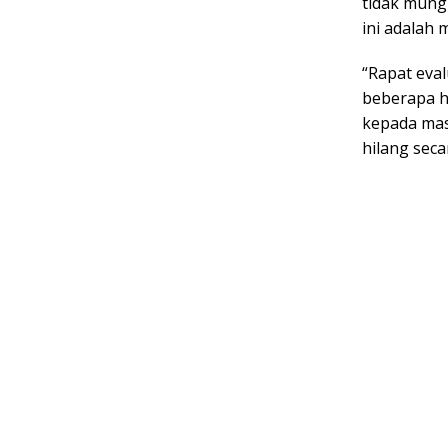
tidak mung
ini adalah 
“Rapat eva
beberapa h
kepada mas
hilang seca