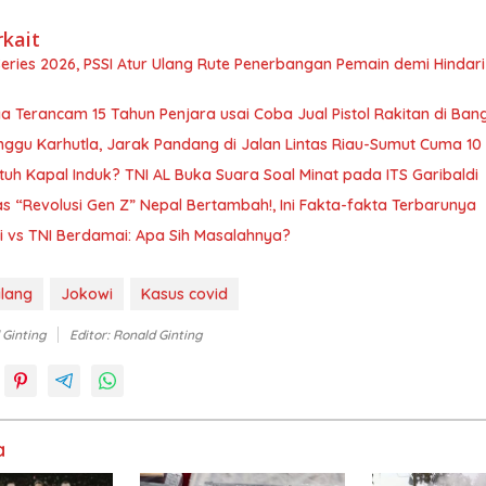
rkait
Series 2026, PSSI Atur Ulang Rute Penerbangan Pemain demi Hindar
a Terancam 15 Tahun Penjara usai Coba Jual Pistol Rakitan di Ban
ggu Karhutla, Jarak Pandang di Jalan Lintas Riau-Sumut Cuma 10
tuh Kapal Induk? TNI AL Buka Suara Soal Minat pada ITS Garibaldi
 “Revolusi Gen Z” Nepal Bertambah!, Ini Fakta-fakta Terbarunya
i vs TNI Berdamai: Apa Sih Masalahnya?
ilang
Jokowi
Kasus covid
 Ginting
Editor: Ronald Ginting
a