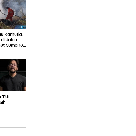
u Karhutla,
di Jalan
mut Cuma 10
s TNI
Sih