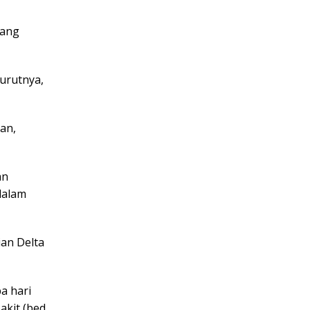
yang
urutnya,
han,
an
dalam
ian Delta
a hari
akit (bed