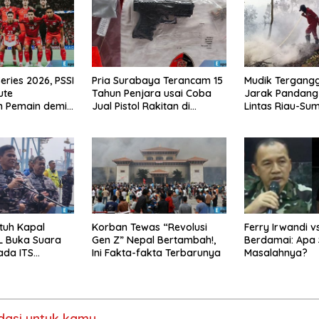
eries 2026, PSSI
Pria Surabaya Terancam 15
Mudik Tergangg
ute
Tahun Penjara usai Coba
Jarak Pandang 
n Pemain demi
Jual Pistol Rakitan di
Lintas Riau-Su
 Konflik
Bangkalan
Meter
tuh Kapal
Korban Tewas “Revolusi
Ferry Irwandi v
L Buka Suara
Gen Z” Nepal Bertambah!,
Berdamai: Apa 
ada ITS
Ini Fakta-fakta Terbarunya
Masalahnya?
asi untuk kamu