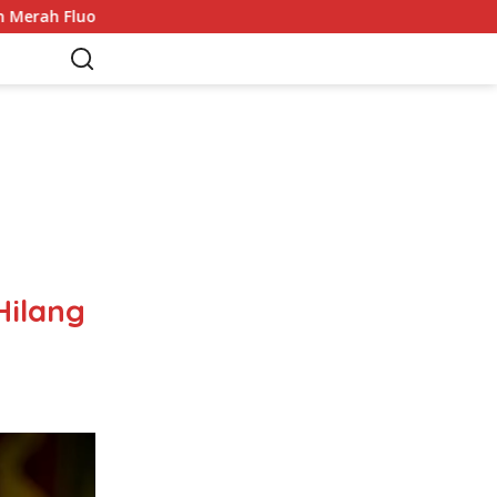
 Jadi Sorotan
Adrien Kaiser Puas dengan Perak di Asia
Hilang