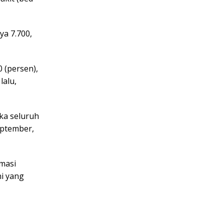
ya 7.700,
0 (persen),
lalu,
ka seluruh
eptember,
rmasi
ni yang