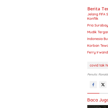
Berita Te
Jelang FIFA 
Konflik
Pria Surabay
Mudik Tergan
Indonesia Bu
Korban Tewas
Ferry Irwand
covid tak h
Penulis: Ronald
Baca Jug