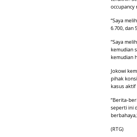
occupancy 
“Saya melih
6.700, dan 
“Saya melih
kemudian se
kemudian ha
Jokowi kem
pihak kons
kasus aktif
“Berita-ber
seperti ini
berbahaya,”
(RTG)