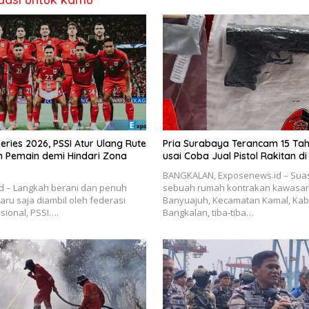
Series 2026, PSSI Atur Ulang Rute
Pria Surabaya Terancam 15 Tah
 Pemain demi Hindari Zona
usai Coba Jual Pistol Rakitan d
BANGKALAN, Exposenews.id – Sua
d – Langkah berani dan penuh
sebuah rumah kontrakan kawasa
aru saja diambil oleh federasi
Banyuajuh, Kecamatan Kamal, Ka
sional, PSSI….
Bangkalan, tiba-tiba…