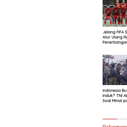
Jelang FIFA S
Atur Ulang R
Penerbanga
Hindari Zona
Indonesia Bu
Induk? TNI A
Soal Minat p
Garibaldi
Rekomend