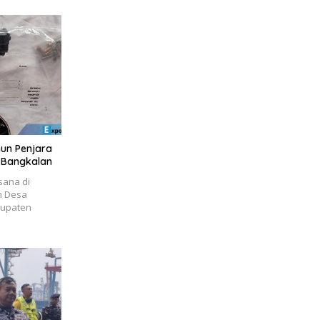
un Penjara
i Bangkalan
sana di
n Desa
bupaten