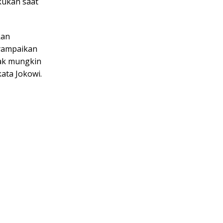
kukan saat
kan
yampaikan
dak mungkin
kata Jokowi.