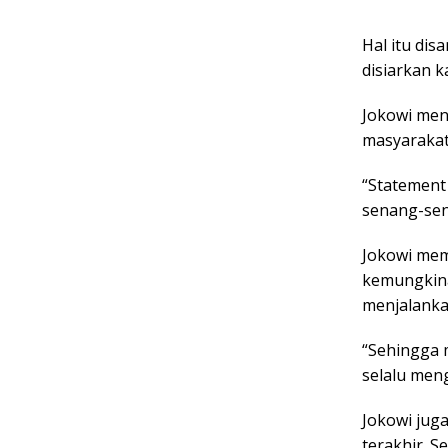
Hal itu di
disiarkan k
Jokowi men
masyarakat
“Statement 
senang-sen
Jokowi mem
kemungkina
menjalanka
“Sehingga 
selalu meng
Jokowi jug
terakhir. S