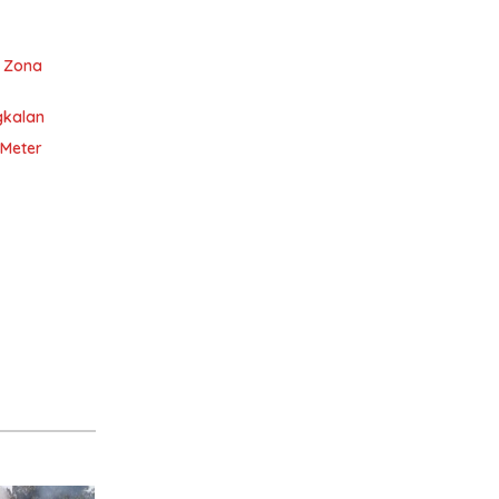
i Zona
gkalan
 Meter