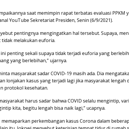
sampaikannya saat memimpin rapat terbatas evaluasi PPKM 
anal YouTube Sekretariat Presiden, Senin (6/9/2021).
yebut pentingnya mengingatkan hal tersebut. Supaya, men
 tidak melakukan euforia.
ini penting sekali supaya tidak terjadi euforia yang berlebi
ang yang berlebihan,” ujarnya.
inta masyarakat sadar COVID-19 masih ada. Dia mengatak
n lonjakan kasus yang terjadi lagi jika masyarakat lengah 
n protokol kesehatan.
masyarakat harus sadar bahwa COVID selalu mengintip, var
intip kita, begitu lengah bisa naik lagi,” ucapnya.
a memaparkan perkembangan kasus Corona dalam beberap
elain itu, Jokowi menyebut keterisian tempat tidur di rumah s