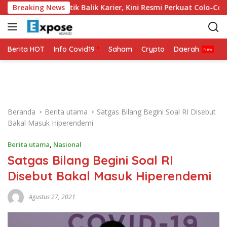
L
a 2026 Jadi Titik Balik Karier, Kini Resmi Perkuat Colo-Colo
Breaking News
a
n
g
s
Berita HOT
Info Covid19
Saham
Crypto
Daerah
P
u
n
g
k
e
Beranda
Berita utama
Satgas Bilang Begini Soal RI Disebut
k
Bakal Masuk Hiperendemi
o
n
Berita utama
,
Nasional
t
Satgas Bilang Begini Soal RI
e
n
Disebut Bakal Masuk Hiperendemi
Agustus 27, 2021