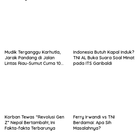
Hindari Zona Konflik
Bangkalan
Mudik Terganggu Karhutla,
Indonesia Butuh Kapal Induk?
Jarak Pandang di Jalan
TNI AL Buka Suara Soal Minat
Lintas Riau-Sumut Cuma 10
pada ITS Garibaldi
Meter
Korban Tewas “Revolusi Gen
Ferry Irwandi vs TNI
Z” Nepal Bertambah!, Ini
Berdamai: Apa Sih
Fakta-fakta Terbarunya
Masalahnya?