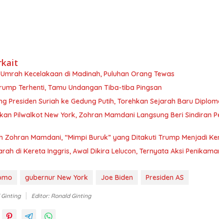
rkait
Umrah Kecelakaan di Madinah, Puluhan Orang Tewas
Trump Terhenti, Tamu Undangan Tiba-tiba Pingsan
 Presiden Suriah ke Gedung Putih, Torehkan Sejarah Baru Diplom
kan Pilwalkot New York, Zohran Mamdani Langsung Beri Sindiran P
ih Zohran Mamdani, “Mimpi Buruk” yang Ditakuti Trump Menjadi K
arah di Kereta Inggris, Awal Dikira Lelucon, Ternyata Aksi Penika
omo
gubernur New York
Joe Biden
Presiden AS
 Ginting
Editor: Ronald Ginting