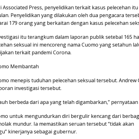
ri Associated Press, penyelidikan terkait kasus pelecehan itu
lan. Penyelidikan yang dilakukan oleh dua pengacara terse
ai 179 orang yang berkaitan dengan kasus pelecehan seksu
estigasi itu terangkum dalam laporan publik setebal 165 h
cehan seksual ini mencoreng nama Cuomo yang setahun lalu
ijakan terkait pandemi Corona.
uomo Membantah
mo menepis tuduhan pelecehan seksual tersebut. Andrew
oran investigasi tersebut.
jauh berbeda dari apa yang telah digambarkan,” pernyataa
mo untuk mengundurkan diri bergulir kencang dari berbaga
lak mundur. Ia memastikan seruan tersebut “tidak akan
” kinerjanya sebagai gubernur.