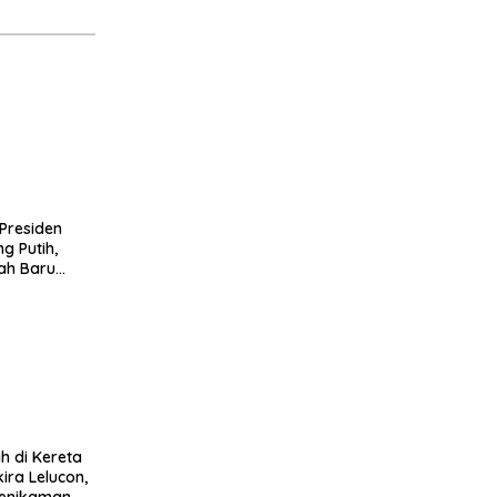
Presiden
g Putih,
ah Baru
h di Kereta
kira Lelucon,
Penikaman