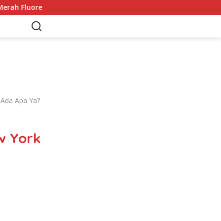
sen Jadi Sorotan
Adrien Kaiser Puas dengan Perak di A
 Ada Apa Ya?
w York