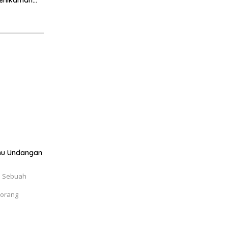
amu Undangan
– Sebuah
eorang