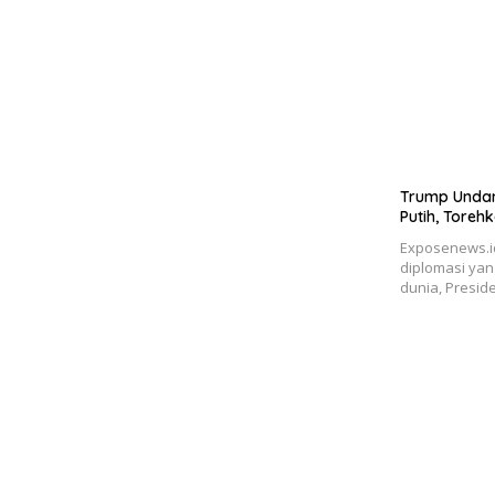
Trump Undan
Putih, Toreh
Exposenews.i
diplomasi ya
dunia, Presid