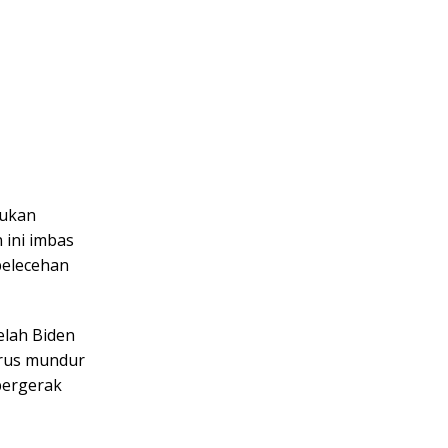
rukan
 ini imbas
pelecehan
elah Biden
arus mundur
bergerak