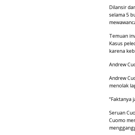
Dilansir da
selama 5 bu
mewawancar
Temuan inv
Kasus pele
karena keb
Andrew C
Andrew Cuo
menolak lap
“Faktanya 
Seruan Cuo
Cuomo meno
mengganggu