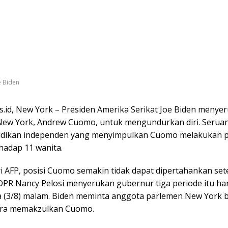
e Biden
.id, New York – Presiden Amerika Serikat Joe Biden menye
ew York, Andrew Cuomo, untuk mengundurkan diri. Seruan
lidikan independen yang menyimpulkan Cuomo melakukan 
hadap 11 wanita.
ri AFP, posisi Cuomo semakin tidak dapat dipertahankan set
DPR Nancy Pelosi menyerukan gubernur tiga periode itu h
a (3/8) malam. Biden meminta anggota parlemen New York 
era memakzulkan Cuomo.