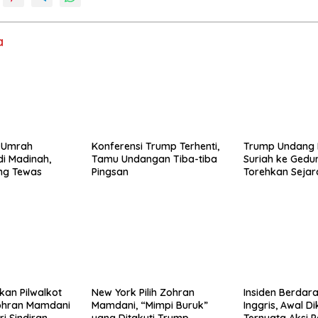
a
 Umrah
Konferensi Trump Terhenti,
Trump Undang 
di Madinah,
Tamu Undangan Tiba-tiba
Suriah ke Gedun
ng Tewas
Pingsan
Torehkan Sejar
Diplomasi AS
kan Pilwalkot
New York Pilih Zohran
Insiden Berdara
ohran Mamdani
Mamdani, “Mimpi Buruk”
Inggris, Awal Di
i Sindiran
yang Ditakuti Trump
Ternyata Aksi 