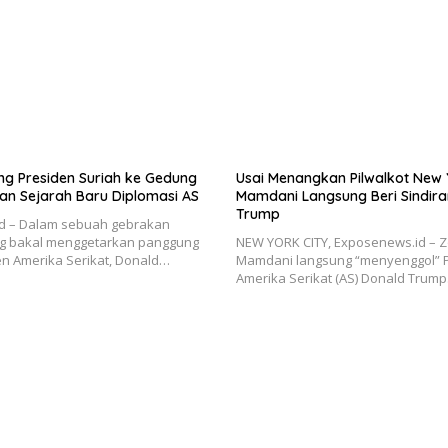
g Presiden Suriah ke Gedung
Usai Menangkan Pilwalkot New 
kan Sejarah Baru Diplomasi AS
Mamdani Langsung Beri Sindira
Trump
d – Dalam sebuah gebrakan
ng bakal menggetarkan panggung
NEW YORK CITY, Exposenews.id – 
en Amerika Serikat, Donald…
Mamdani langsung “menyenggol” 
Amerika Serikat (AS) Donald Trum