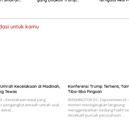
ump
Menjadi Kenyataan
Sungguhan
asi untuk kamu
Umrah Kecelakaan di Madinah,
Konferensi Trump Terhenti, T
ng Tewas
Tiba-tiba Pingsan
d – Kecelakaan maut yang
WASHINGTON DC, Exposenews.id 
us pengangkut jemaah umrah asal
momen menegangkan langsung
di dekat…
menggemparkan Gedung Putih! S
eksekutif puncak perusahaan…