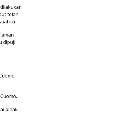
 dilakukan
but telah
al itu.
alaman.
 dipuji
 Cuomo
n Cuomo.
i pihak.