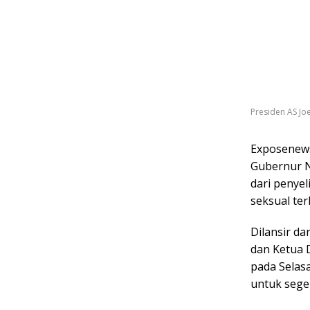
Presiden AS Jo
Exposenews
Gubernur N
dari penye
seksual ter
Dilansir da
dan Ketua 
pada Selas
untuk seg