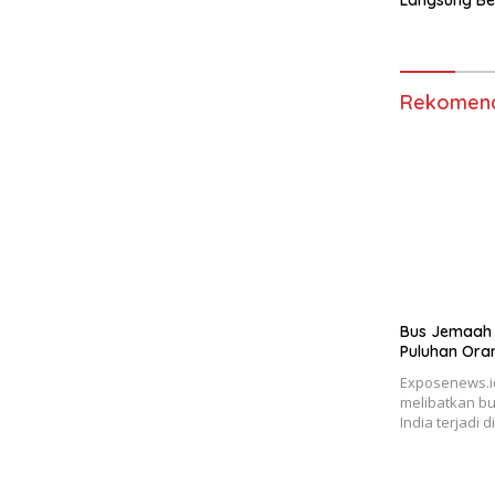
Pedas ke Tr
Rekomend
Bus Jemaah 
Puluhan Ora
Exposenews.i
melibatkan b
India terjadi 