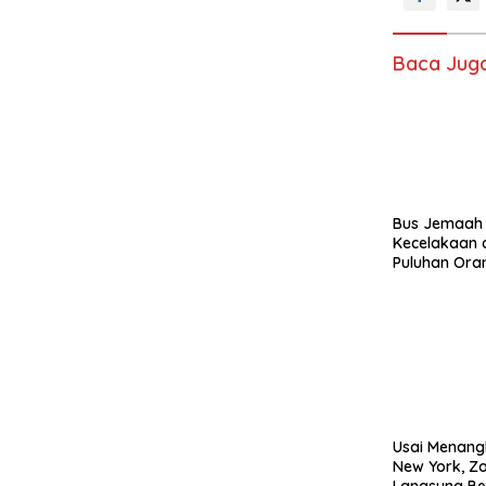
Baca Jug
Bus Jemaah
Kecelakaan 
Puluhan Ora
Usai Menang
New York, Z
Langsung Ber