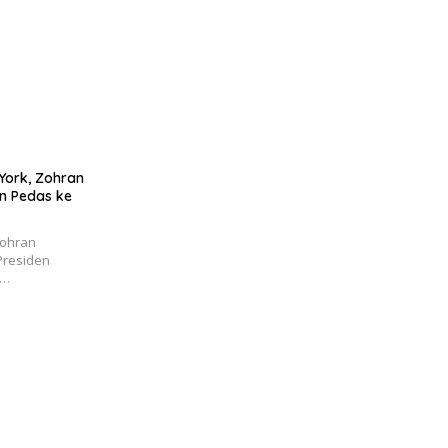
York, Zohran
n Pedas ke
Zohran
Presiden
p…