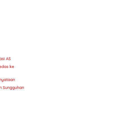
asi AS
edas ke
enyataan
man Sungguhan