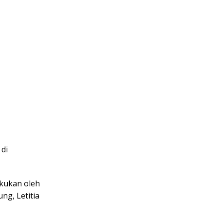
 di
akukan oleh
ng, Letitia