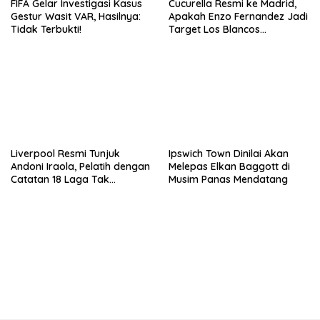
FIFA Gelar Investigasi Kasus
Cucurella Resmi ke Madrid,
Gestur Wasit VAR, Hasilnya:
Apakah Enzo Fernandez Jadi
Tidak Terbukti!
Target Los Blancos
Berikutnya?
Liverpool Resmi Tunjuk
Ipswich Town Dinilai Akan
Andoni Iraola, Pelatih dengan
Melepas Elkan Baggott di
Catatan 18 Laga Tak
Musim Panas Mendatang
Terkalahkan d