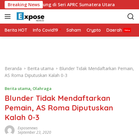
L
 Siap Bertarung di Seri APRC Sumatera Utara
Breaking News
Napoli M
a
n
g
s
Berita HOT
Info Covid19
Saham
Crypto
Daerah
P
u
n
g
k
e
Beranda
Berita utama
Blunder Tidak Mendaftarkan Pemain,
k
AS Roma Diputuskan Kalah 0-3
o
n
Berita utama
,
Olahraga
t
Blunder Tidak Mendaftarkan
e
n
Pemain, AS Roma Diputuskan
Kalah 0-3
Exposenews
September 23, 2020