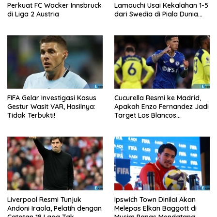
Perkuat FC Wacker Innsbruck
Lamouchi Usai Kekalahan 1-5
di Liga 2 Austria
dari Swedia di Piala Dunia
2026
FIFA Gelar Investigasi Kasus
Cucurella Resmi ke Madrid,
Gestur Wasit VAR, Hasilnya:
Apakah Enzo Fernandez Jadi
Tidak Terbukti!
Target Los Blancos
Berikutnya?
Liverpool Resmi Tunjuk
Ipswich Town Dinilai Akan
Andoni Iraola, Pelatih dengan
Melepas Elkan Baggott di
Catatan 18 Laga Tak
Musim Panas Mendatang