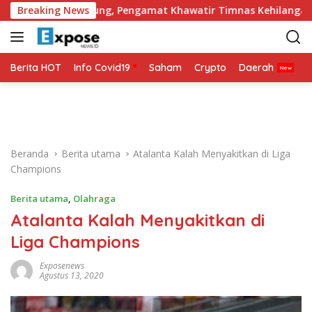
L
ulang Punggung, Pengamat Khawatir Timnas Kehilangan Arah
Breaking News
a
n
g
s
Berita HOT
Info Covid19
Saham
Crypto
Daerah
P
u
n
g
k
e
Beranda
Berita utama
Atalanta Kalah Menyakitkan di Liga
k
Champions
o
n
Berita utama
,
Olahraga
t
Atalanta Kalah Menyakitkan di
e
n
Liga Champions
Exposenews
Agustus 13, 2020