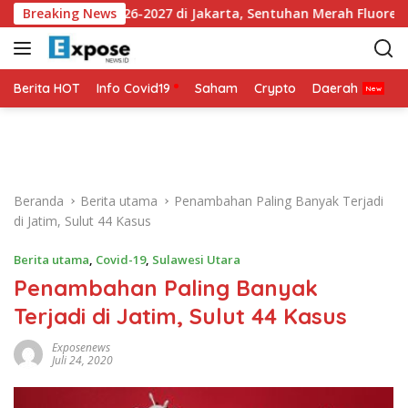
L
sey Ketiga 2026-2027 di Jakarta, Sentuhan Merah Fluoresen Jadi
Breaking News
a
n
g
s
Berita HOT
Info Covid19
Saham
Crypto
Daerah
P
u
n
g
k
e
Beranda
Berita utama
Penambahan Paling Banyak Terjadi
k
di Jatim, Sulut 44 Kasus
o
n
Berita utama
,
Covid-19
,
Sulawesi Utara
t
Penambahan Paling Banyak
e
n
Terjadi di Jatim, Sulut 44 Kasus
Exposenews
Juli 24, 2020