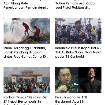
Atur Ulang Rute
Tahun Penjara usai Coba
Penerbangan Pemain demi
Jual Pistol Rakitan di
Hindari Zona Konflik
Bangkalan
Mudik Terganggu Karhutla,
Indonesia Butuh Kapal Induk?
Jarak Pandang di Jalan
TNI AL Buka Suara Soal Minat
Lintas Riau-Sumut Cuma 10
pada ITS Garibaldi
Meter
Korban Tewas “Revolusi Gen
Ferry Irwandi vs TNI
Z” Nepal Bertambah!, Ini
Berdamai: Apa Sih