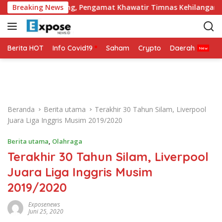
L
lang Punggung, Pengamat Khawatir Timnas Kehilangan Arah 
Breaking News
a
n
g
s
Berita HOT
Info Covid19
Saham
Crypto
Daerah
P
u
n
g
k
e
Beranda
Berita utama
Terakhir 30 Tahun Silam, Liverpool
k
Juara Liga Inggris Musim 2019/2020
o
n
Berita utama
,
Olahraga
t
Terakhir 30 Tahun Silam, Liverpool
e
n
Juara Liga Inggris Musim
2019/2020
Exposenews
Juni 25, 2020