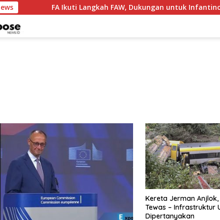
News
FA Ikuti Langkah FAW, Dukungan untuk Infantino Re
Kereta Jerman Anjlok,
Tewas – Infrastruktur
Dipertanyakan