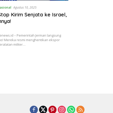
asional
Agustus 10, 2025
top Kirim Senjata ke Israel,
nnya!
enews.id – Pemerintah Jerman langsung
as! Mereka resmi menghentikan ekspor
eralatan militer…