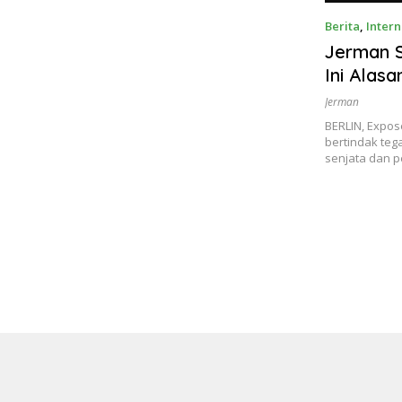
Berita
,
Intern
Jerman S
Ini Alasa
Jerman
BERLIN, Expos
bertindak teg
senjata dan p