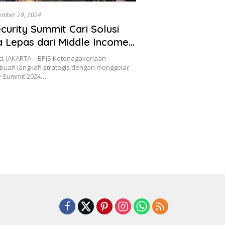
ember 29, 2024
curity Summit Cari Solusi
a Lepas dari Middle Income
, JAKARTA – BPJS Ketenagakerjaan
buah langkah strategis dengan menggelar
ty Summit 2024…