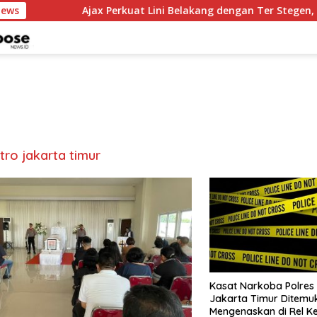
News
Ajax Perkuat Lini Belakang dengan Ter Stegen, Ma
tro jakarta timur
Kasat Narkoba Polres
Jakarta Timur Ditemu
Mengenaskan di Rel K