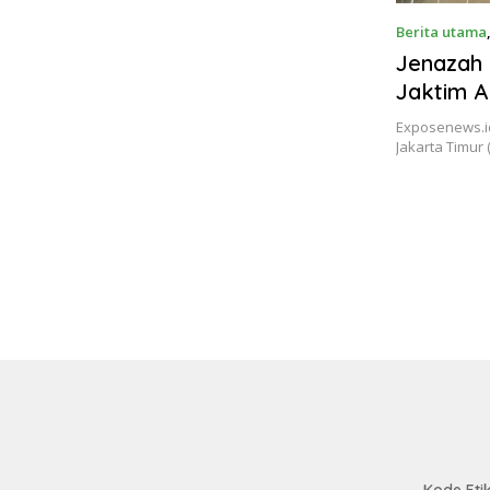
Berita utama
Jenazah 
Jaktim 
ke Kota
Exposenews.i
Jakarta Timur 