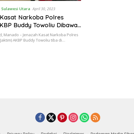
,
Sulawesi Utara
April 30, 2023
Kasat Narkoba Polres
AKBP Buddy Towoliu Dibawa
mobagu
d, Manado – Jenazah Kasat Narkoba Polres
(Jaktim) AKBP Buddy Towoliu tiba di…