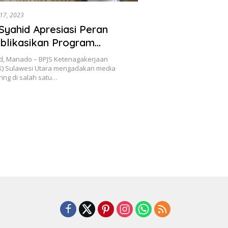
 17, 2023
Syahid Apresiasi Peran
blikasikan Program
STEK Sulut
d, Manado – BPJS Ketenagakerjaan
) Sulawesi Utara mengadakan media
ring di salah satu…