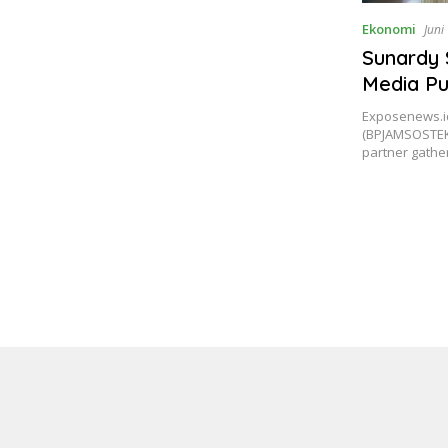
Ekonomi
Juni
Sunardy 
Media Pu
BPJAMSO
Exposenews.i
(BPJAMSOSTEK
partner gathe