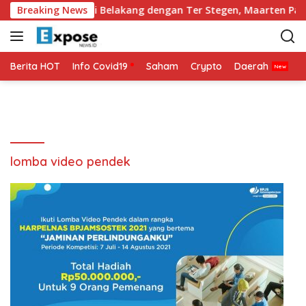
L
Ajax Perkuat Lini Belakang dengan Ter Stegen, Maarten Paes
Breaking News
a
n
g
s
Berita HOT
Info Covid19
Saham
Crypto
Daerah
P
u
n
g
k
e
k
lomba video pendek
o
n
t
e
n